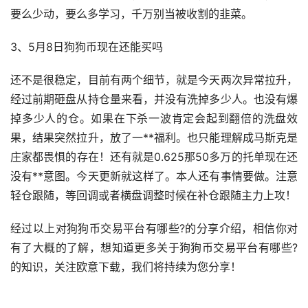
要么少动，要么多学习，千万别当被收割的韭菜。
3、5月8日狗狗币现在还能买吗
还不是很稳定，目前有两个细节，就是今天两次异常拉升，
经过前期砸盘从持仓量来看，并没有洗掉多少人。也没有爆
掉多少人的仓。如果在下杀一波肯定会起到翻倍的洗盘效
果，结果突然拉升，放了一**
福利
。也只能理解成
马斯克
是
庄家都畏惧的存在！还有就是0.625那50多万的托单现在还
没有**意图。今天更新就这样了。本人还有事情要做。注意
轻仓跟随，等回调或者横盘调整时候在补仓跟随主力上攻！
经过以上对狗狗币交易平台有哪些?的分享介绍，相信你对
有了大概的了解，想知道更多关于狗狗币交易平台有哪些?
的知识，关注欧意下载，我们将持续为您分享！