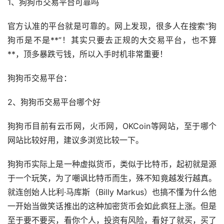
1、狗狗币交易平台可靠吗
官方认准的平台就是可靠的。网上发现，很多人在搜索“狗
狗币是不是**”！其实只要去正规的大交易平台，也不算
**，顶多暴跌亏钱，所以入手时机非常重要！
狗狗币交易平台：
2、狗狗币交易平台哪个好
狗狗币目前有云币网，火币网，OKCoin等网站，至于哪个
网站比较好用，建议多浏览比较一下。
狗狗币实际上是一种虚拟货币，类似于比特币，起初就是源
于一个玩笑，为了嘲讽比特币而生，殊不知竟越发行越真。
就连创始人比利·马库斯（Billy Markus）也搞不懂为什么他
一开始当做笑话推出的这种
加密货币
会如此疯狂上涨。但是
至于要不要买，看你个人，投资有风险，看好了就买，买了