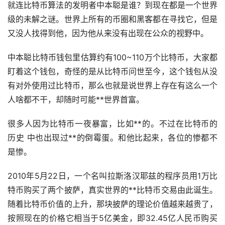
就连比特币算法的发明者中本聪是谁？到现在都是一个世界
级的未解之谜。世界上所有的币圈和黑客都在寻找它，但是
又没人找得到他，因为他从来没有出现在公众的视野中。
中本聪比特币
钱包
里估算约有100~110万个比特币，大家都
盯着这个钱包，奇怪的是从比特币问世至今，这个钱包从没
有对外使用过比特币，那么也就是说世界上存在有这么一个
人啥都不干，却随时可能**世界首富。
很多人因为比特币一夜暴富，比如**的。不过在比特币的
历史 中也出现过**的倒霉蛋。和他比起来，各位的惨都不
是惨。
2010年5月22日，一个名叫拉斯洛汉耶兹的程序员用1万比
特币购买了两个披萨，真实世界的**比特币交易由此诞生。
随着比特币价值的上升，那块披萨的理论价值越来越贵了，
按照现在的价格它相当于5亿美金，即32.45亿人民币购买