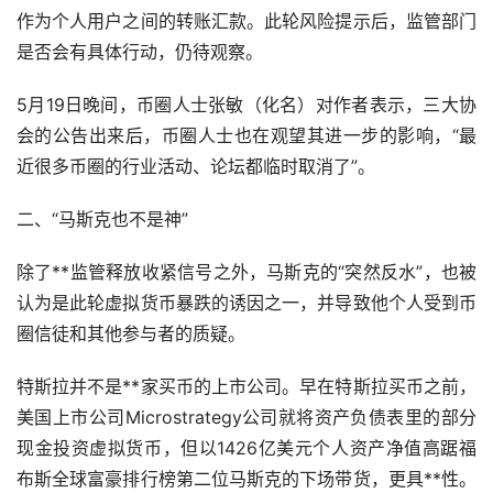
作为个人用户之间的转账汇款。此轮风险提示后，监管部门
是否会有具体行动，仍待观察。
5月19日晚间，币圈人士张敏（化名）对作者表示，三大协
会的公告出来后，币圈人士也在观望其进一步的影响，“最
近很多币圈的行业活动、论坛都临时取消了”。
二、“马斯克也不是神”
除了**监管释放收紧信号之外，马斯克的“突然反水”，也被
认为是此轮虚拟货币暴跌的诱因之一，并导致他个人受到币
圈信徒和其他参与者的质疑。
特斯拉并不是**家
买币
的上市公司。早在特斯拉买币之前，
美国上市公司Microstrategy公司就将资产负债表里的部分
现金投资虚拟货币，但以1426亿美元个人资产净值高踞福
布斯全球富豪排行榜第二位马斯克的下场带货，更具**性。