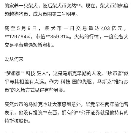
的家养一只柴犬，随后柴犬币突然**。现在，柴犬币的热度
超越狗狗币，成为币圈第二号明星。
截至5月9日，柴犬币一日交易量达403亿元，
**1297.64%，市值**359.31%。火热的行情，一度使各大
交易平台遭遇短暂宕机。
爱从何来
“梦想家”“ 科技 狂人”，这是马斯克早期的人设，“炒币者”似
乎与其相差有点远。作为 科技 圈的先驱，马斯克“推特炒
币”的入场方式显得有些另类。
突然炒币的马斯克也让大家感到意外，毕竟早在两年前他曾
表示，他没有投资**东西，拥有的**公开证券就是他持有的
特斯拉股份。