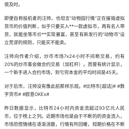
很及时。
即便自称投机者的汪帅，也坦言“动物园行情”正在摧毁虚拟
货币的价值判断，似乎只要买入**一款虚拟币，再有名人带
货，就能坐等币价**实现暴富，甚至有新发行的“动物币”设
立荒谬的规则，只能买不能卖。
汪帅向作者介绍，炒币市场7x24小时不间断交易，约有
20%的炒币客会做合约交易（加杠杆）。而曾有统计显示，
一个新手进入合约市场，到亏完本金的平均时间是45天。
对于后市，汪帅没有像此前那样乐观。#比特币[超话]# #
数
字货币
# #欧意OKEx#
昨日数据显示，比特币24小时内资金流超过93亿元人民
币，位于榜上之列。近期市场也是由于不断的的资金流入，
市场恐慌情绪在逐渐消散，行情有所回暖，短期价格在不断