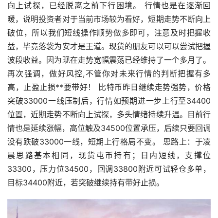
向上试探，已经脱离之前下行困境。 行情也是在逐渐回
暖，说明投资者对于当前市场较为看好，短期
走势
不断向上
破位，所以我们短线操作顺势做多即可，注意及时把握收
益，毕竟落袋为安才是王道。现货的朋友可以可以尝试把握
波段收益。因为现在走势宽幅震荡已经维持了一个多月了。
再次强调，做好风控,不管你对未来行情的判断把握有多
高，止盈止损**要带好！ 比特币昨日继续走势强势，价格
突破33000一线压制后，行情如预期进一步上行至34400
位置，近期走势不断向上试探，多头情绪持续升温。目前行
情也是延续涨幅，高位触及34500位置承压，后续只要回调
没有跌破33000一线，短期上行格局不变。 思路上：于凌
晨思路基本相同，现货屯币持有；日内短线，支撑位
33300，压力位34500，回调33800附近可试轻仓多单，
目标34400附近，若突破继续持有带好止损。