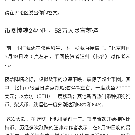
请在评论区说出你的答案。
币圈惊魂24小时，58万人暴富梦碎
“前一小时我还在谈笑风生，下一秒我直接懵了。”北京时间
5月19日晚10点左右，币圈投资者汪帅（化名）对作者表
示。
夜幕降临之际，虚拟货币的急速下跌，震惊了整个币圈。其
中，比特币较当日高点跌幅达34%左右，一度跌至29000
美元；
以太坊
（ETH）一度腰斩；其他新晋热门币种如
狗狗
币
、柴犬币，跌幅也一度分别达到56%和64%。
“这次大跌，在 历史 上也排到前十了。”8年前就开始接触比
特币、历经多次涨跌的汪帅对作者表示，在5月19日晚的暴