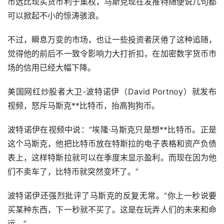
币远比现实货币利于集权，马斯克现在发推特随便说几句都
可以掀起不小的惊涛骇浪。
不过，瞬息万变的市场，也让一些投资者厌倦了这种追随，
觉得他的前后不一致令影响力大打折扣，在加密数字货币市
场的信用已经大幅下降。
美国网红炒股者大卫-波特诺伊（David Portnoy）就发布
视频，怒斥马斯克**比特币，抬高狗狗币。
波特诺伊在视频中说：“埃隆·马斯克只是想**比特币。正是
这个马斯克，他把比特币放在特斯拉的电子表格和资产负债
表上，这样特斯拉就可以在季度末显示盈利。而现在因为他
们不卖车了，比特币就突然变坏了。”
波特诺伊还强烈批评了马斯克的反复无常。“你上一秒说要
买某种东西，下一秒就不买了。这是在玩弄人们的未来和命
运。”