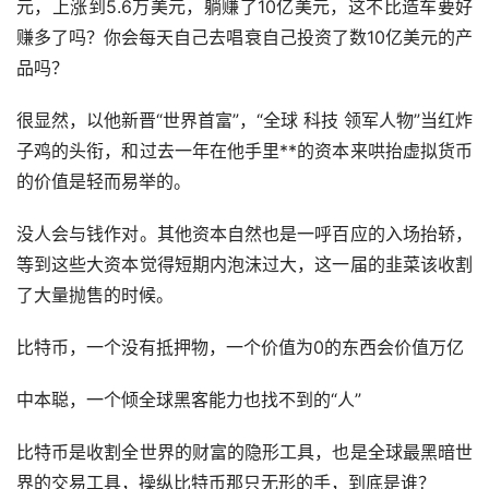
元，上涨到5.6万美元，躺赚了10亿美元，这不比造车要好
赚多了吗？你会每天自己去唱衰自己投资了数10亿美元的产
品吗？
很显然，以他新晋“世界首富”，“全球 科技 领军人物”当红炸
子鸡的头衔，和过去一年在他手里**的资本来哄抬
虚拟货币
的价值是轻而易举的。
没人会与钱作对。其他资本自然也是一呼百应的入场抬轿，
等到这些大资本觉得短期内泡沫过大，这一届的韭菜该收割
了大量抛售的时候。
比特币，一个没有抵押物，一个价值为0的东西会价值万亿
中本聪，一个倾全球黑客能力也找不到的“人”
比特币是收割全世界的财富的隐形工具，也是全球最黑暗世
界的交易工具，操纵比特币那只无形的手，到底是谁？