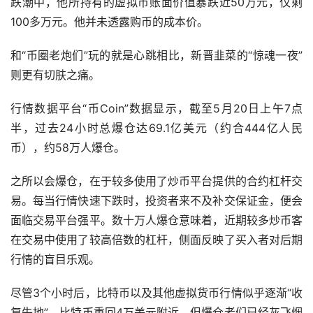
跌潮中，他所持有的虚拟币账面价值暴跌近50万元，仅剩
100多万元。他并未透露购币的成本价。
和“币圈老炮们”玩的就是心跳相比，新晋韭菜的“惊魂一夜”
则更有切肤之痛。
行情数据平台“币Coin”数据显示，截至5月20日上午7点
半，过去24小时总爆仓达69.1亿美元（约合444亿人民
币），约58万人爆仓。
之所以会爆仓，在于较多使用了
炒币
平台提供的合约
杠杆
交
易。每当行情快速下跌时，投资者来不及补交保证金，便会
面临交易平台强平。数十万人爆仓意味着，近期较多炒币客
在交易中使用了较高倍数的杠杆，侧面反映了买入者对后期
行情的盲目乐观。
尽管3个小时后，比特币以及其他虚拟货币行情似乎逐渐“收
复失地”，比特币重回4万美元附近，但爆仓者们已经灰飞烟