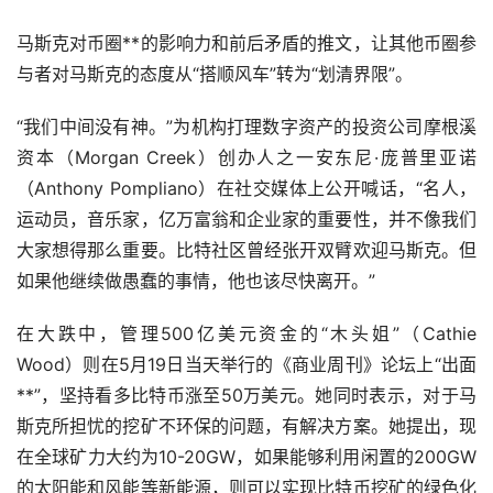
马斯克对币圈**的影响力和前后矛盾的推文，让其他币圈参
与者对马斯克的态度从“搭顺风车”转为“划清界限”。
“我们中间没有神。”为机构打理数字资产的投资公司摩根溪
资本（Morgan Creek）创办人之一安东尼·庞普里亚诺
（Anthony Pompliano）在社交媒体上公开喊话，“名人，
运动员，音乐家，亿万富翁和企业家的重要性，并不像我们
大家想得那么重要。比特社区曾经张开双臂欢迎马斯克。但
如果他继续做愚蠢的事情，他也该尽快离开。”
在大跌中，管理500亿美元资金的“木头姐”（Cathie
Wood）则在5月19日当天举行的《商业周刊》论坛上“出面
**”，坚持看多比特币涨至50万美元。她同时表示，对于马
斯克所担忧的挖矿不环保的问题，有解决方案。她提出，现
在全球矿力大约为10-20GW，如果能够利用闲置的200GW
的太阳能和风能等新能源，则可以实现比特币挖矿的绿色化