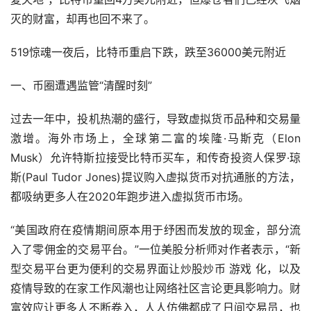
灭的财富，却再也回不来了。
519惊魂一夜后，比特币重启下跌，跌至36000美元附近
一、币圈遭遇监管“清醒时刻”
过去一年中，投机热潮的盛行，导致虚拟货币品种和交易量
激增。海外
市场
上，全球第二富的埃隆·马斯克（Elon
Musk）允许特斯拉接受比特币
买车
，和传奇投资人保罗·琼
斯(Paul Tudor Jones)提议购入虚拟货币对抗通胀的方法，
都吸纳更多人在2020年跑步进入虚拟货币市场。
“美国政府在疫情期间原本用于纾困而发放的现金，部分流
入了零佣金的交易平台。”一位美股分析师对作者表示，“新
型交易平台更为便利的交易界面让炒股炒币
游戏
化，以及
疫情导致的在家工作风潮也让网络社区言论更具影响力。财
富效应让更多人不断卷入，人人仿佛都成了日间交易员，也