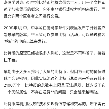
密码学讨论小组**将比特币的概念带给世人，用一个文档阐
述了
加密货币
的概念，它不由**银行或权力机构来发行，而
且允许两个匿名者之间进行交易。
2009年1月中，中本聪在密码学邮件列表里发布了开源客户
端最早的版本，**人皆可以参与比特币活动，可以通过称为
“
挖矿
”的电脑运算来发行。
比特币的原理已经被很多人熟知，这就是不再科普了，接着
往下看。
早期由于太多人挖出了大量的比特币，但因为当时的价值过
低而忘记密钥，因此实际流通的比特币总量未来将远远低于
2100万个，比特币的总数有上限且无法超发，就造成了它
一个天然属性：不存在通货**的问题，只会越来越稀缺。
比特币是利用
区块链
技术实现价值存储和交易的，您不需要