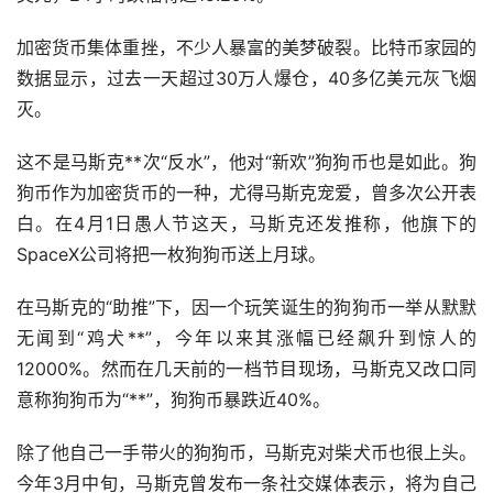
加密货币集体重挫，不少人暴富的美梦破裂。比特币家园的
数据显示，过去一天超过30万人爆仓，40多亿美元灰飞烟
灭。
这不是马斯克**次“反水”，他对“新欢”狗狗币也是如此。狗
狗币作为加密货币的一种，尤得马斯克宠爱，曾多次公开表
白。在4月1日愚人节这天，马斯克还发推称，他旗下的
SpaceX公司将把一枚狗狗币送上月球。
在马斯克的“助推”下，因一个玩笑诞生的狗狗币一举从默默
无闻到“鸡犬**”，今年以来其涨幅已经飙升到惊人的
12000%。然而在几天前的一档节目现场，马斯克又改口同
意称狗狗币为“**”，狗狗币暴跌近40%。
除了他自己一手带火的狗狗币，马斯克对柴犬币也很上头。
今年3月中旬，马斯克曾发布一条社交媒体表示，将为自己