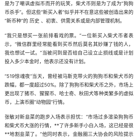
是为了嘲讽虚拟币而开的玩笑，柴犬币则是为了成为“狗狗
币杀手”。但这些“新买入者”似乎并不在意这些被创造出来的
“新币种”的 历史 、初衷、供需关系或是内部管理机制。
“我只是想买一张前排看戏的票。”一位新买入柴犬币者表
示，“微信群里经常能看到买币然后莫名其妙赚了钱的人，
我也想试一试。”当被问到是否给自己设立止损线或是计划
投入多少本金时，他表示还没有计划。
“519惊魂夜”当天，曾经被马斯克带火的狗狗币和柴犬币的
跌幅，都一度超过50%。除了狗狗币和柴犬币之外，市场上
更出现了猪币、猩猩币、哈士奇、秋田犬等种类繁多的虚拟
币，上演币圈“动物园”行情。
张敏对新韭菜的跑步入场表示担忧：“市场过多渲染狗狗币
和柴犬币大涨的行情，**了许多
新手
小白入场，这已经是很
**地割韭菜了。”他同时表示，金融圈三大协会的风险提示