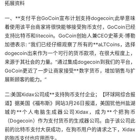
拓展资料
一、**支付平台GoCoin宣布计划支持dogecoin;此举意味
着使用该平台商家将很快能够接受狗币支付，GoCoin已经
支持
比特币
和litecoin。GoCoin创始人兼CEO史蒂夫·博勒
加德表示: “我们已经仔细观察了所有的**aLTCoins，选择
dogecoin出来作为一个可行的货币款项，在很大程度上，
来源于其社会的力量。“通过集成dogecoin到我们的平台，
GoCoin更近了一步让商家接受**
数字货币
，增加销售与扩
展新顾客的能力。”
二:美国Xidax公司成**支持狗币支付企业；【环球网综合报
道】据美国《福布斯》网站3月26日报道，美国犹他州盐湖
城的**个人电脑生成器公司Xidax，成为**个把狗币
（Dogecoin）作为支付货币的生成器公司。由于该公司此
前的比特币支付大获成功，在狗币用户的请求之下，Xidax
的狗币支付也应用而生。