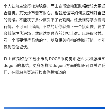
个人认为主流币较为稳健，而
山寨币
波动涨跌幅度较大更适
合投机。其次
炒币
要有耐心，也就是懂得如何去控制好自己
的情绪。不能跌了多少就受不了要割肉。还要懂得学会看清
行情。不可盲目追高，不然的话你就是下一个接盘侠。要学
会低位埋伏进场，然后达到顶点前分批止盈。以赚取收益。
看一个币要懂得看他的**，以及相关机构的利好行情。才能
做到低位埋伏。
以上就是欧意下载小编对DOGE币狗狗币怎么买和怎样买
doge币的总结，更多怎样买doge币方面的知识可以关注我
们，在网站首页进行搜索你想知道的！