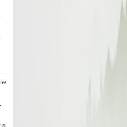
三
。
字母
人
和脚