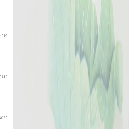
4191
11581
0052