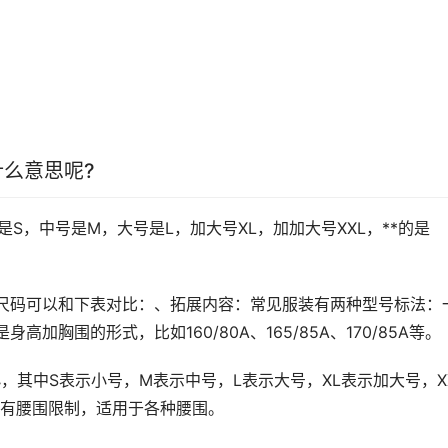
表什么意思呢?
S，中号是M，大号是L，加大号XL，加加大号XXL，**的是
体尺码可以和下表对比：、拓展内容：常见服装有两种型号标法：
加胸围的形式，比如160/80A、165/85A、170/85A等。
小，其中S表示小号，M表示中号，L表示大号，XL表示加大号，X
没有腰围限制，适用于各种腰围。