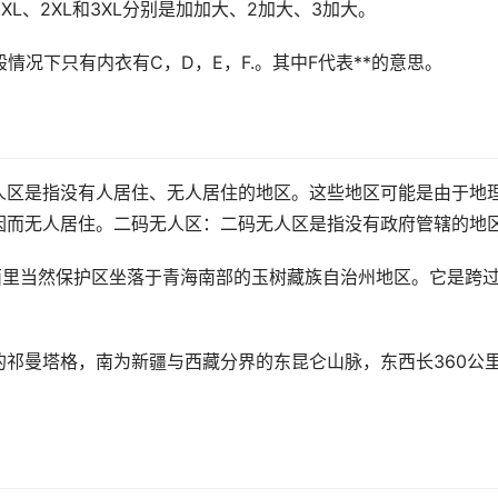
L、2XL和3XL分别是加加大、2加大、3加大。
情况下只有内衣有C，D，E，F.。其中F代表**的意思。
无人区是指没有人居住、无人居住的地区。这些地区可能是由于地
因而无人居住。二码无人区：二码无人区是指没有政府管辖的地
可西里当然保护区坐落于青海南部的玉树藏族自治州地区。它是跨
祁曼塔格，南为新疆与西藏分界的东昆仑山脉，东西长360公