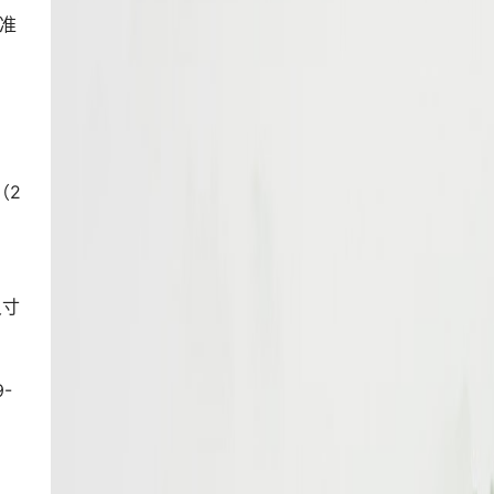
法准
（2
尺寸
-