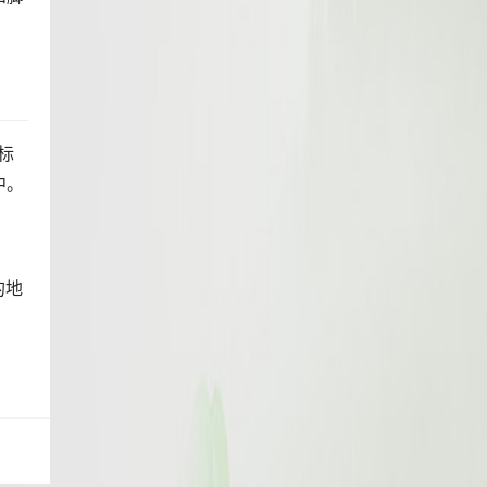
标
中。
的地