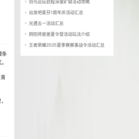
剑与远征启程深邃矿窟活动攻略
出发吧麦芬1周年庆活动汇总
光遇五一活动汇总
阴阳师崽崽夏令营活动玩法介绍
王者荣耀2025夏季赛赛事战令活动汇总
理条
区。
过青
里，