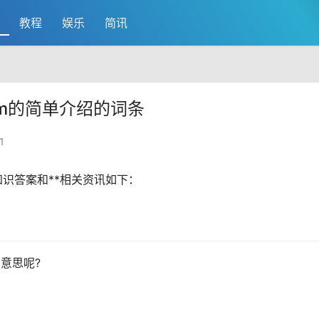
教程
娱乐
简讯
m的简单介绍的词条
1
知识答案和**相关
资讯
如下：
么意思呢?