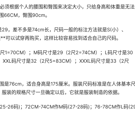
子的大小必须根据个人的腰围和臀围来决定大小，只给身高和体重是无
66CM，臀围90cm。
29，差不多是74cm长，尺码一般的标注方法就是S(小）、
时候**可以试穿再购买，这样比较容易找到适合自己的尺码。
1=70CM）；M码尺寸是29（2尺2=74CM）；L码尺寸是30
；XXL码尺寸是32（2尺5=83CM）；XXXL码尺寸是33（2尺
适合腰围是76cm，适合身高是175厘米。服装尺码标准是在人体基本
。服装的规格尺寸一旦确定以后，它就是服装制造的依据。
6码)；72CM-74CM作M码(27-28码)；76-78CM作L码(29