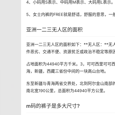
4、小码用S表示、中码用M表示、大码用L表示。X
5、女士内裤的FREE就是舒适，舒服的意思，一般
亚洲一二三无人区的面积
亚洲一二三无人区的面积如下：**无人区：**
件恶劣、交通不便、资源贫乏或政治不稳定等原
占地面积为44940平方千米。3，可可西里可
海，新疆，西藏三省份中间的一块高山台地。
东至新疆与青海两省交界处，北到阿尔金山南部的
南北宽190公里，总面积为44940平方公里。
m码的裤子是多大尺寸?