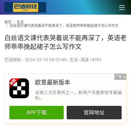
首页
生活
白丝语文课代表哭着说不能再深了，英语老师乖乖挽起裙子怎么写作文
白丝语文课代表哭着说不能再深了，英语老
师乖乖挽起裙子怎么写作文
巴适财经
•
2024-02-10 09:01:40
•
生活
•
阅读 14191
广告
X
欧意最新版本
全球三大交易所之一，新用户注册即领专属福
利。
APP下载
官网地址