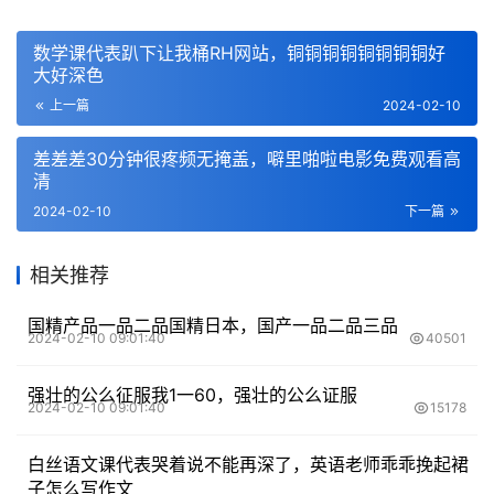
数学课代表趴下让我桶RH网站，铜铜铜铜铜铜铜铜好
大好深色
上一篇
2024-02-10
差差差30分钟很疼频无掩盖，噼里啪啦电影免费观看高
清
2024-02-10
下一篇
相关推荐
国精产品一品二品国精日本，国产一品二品三品
2024-02-10 09:01:40
40501
强壮的公么征服我1一60，强壮的公么证服
2024-02-10 09:01:40
15178
白丝语文课代表哭着说不能再深了，英语老师乖乖挽起裙
子怎么写作文