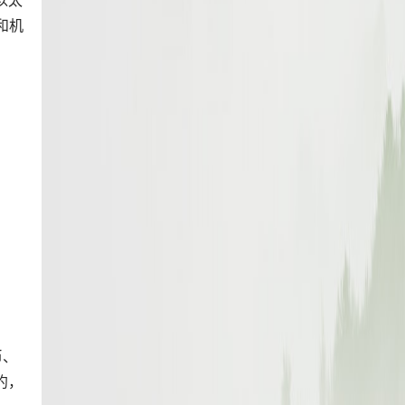
以太
和机
币、
约，