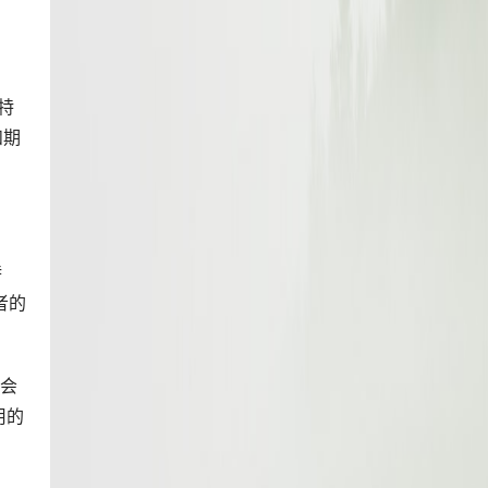
特
和期
特
者的
会
用的