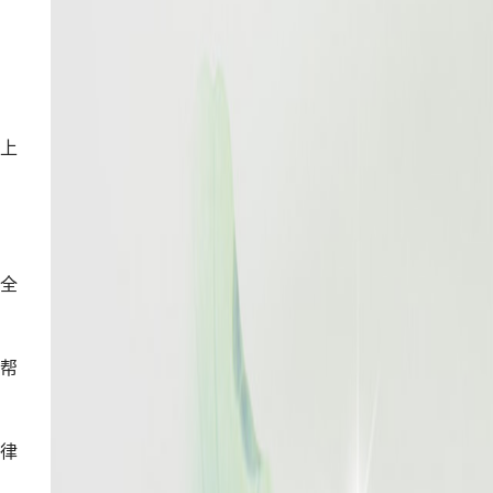
所上
全
的帮
法律