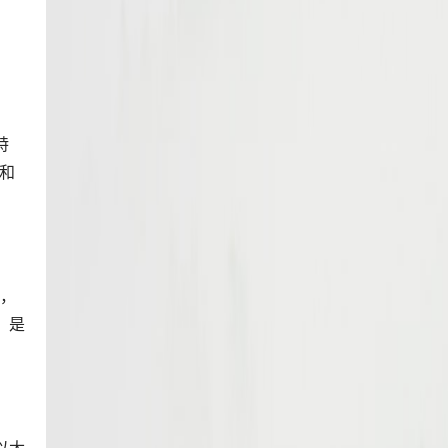
特
易和
一，
，是