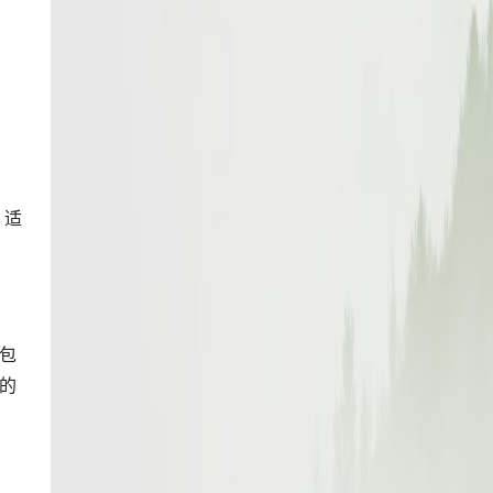
，适
，包
的