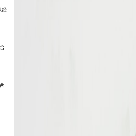
从经
适合
合