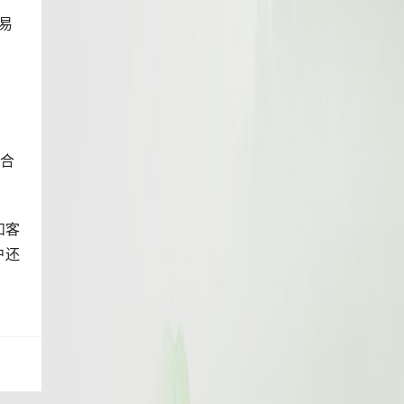
交易
适合
和客
户还