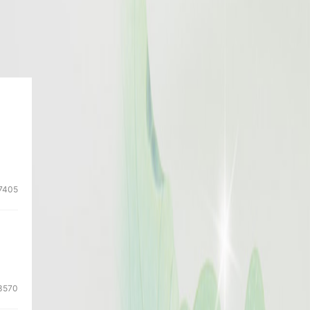
7405
3570