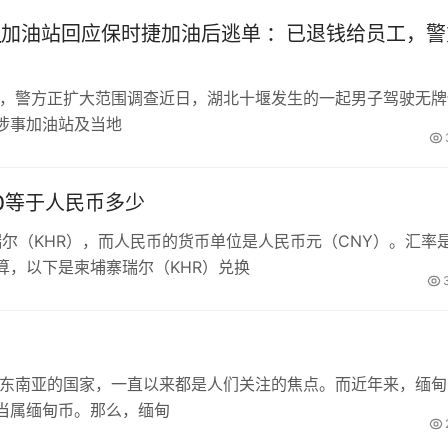
_加油站回应保时捷加油后逃单 ：已退钱给员工，警
工，警方正扩大范围调查近日，湖北十堰发生的一起男子驾驶无牌
涉事加油站及当地
00等于人民币多少
瑞尔（KHR），而人民币的货币单位是人民币元（CNY）。汇率
算，以下是柬埔寨瑞尔（KHR）兑换
于东南亚的国家，一直以来都是人们关注的焦点。而近年来，缅甸
当属缅甸币。那么，缅甸