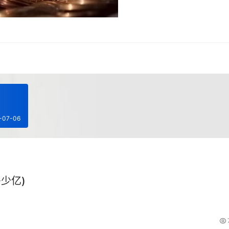
-07-06
少亿)