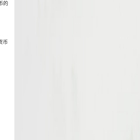
币的
货币