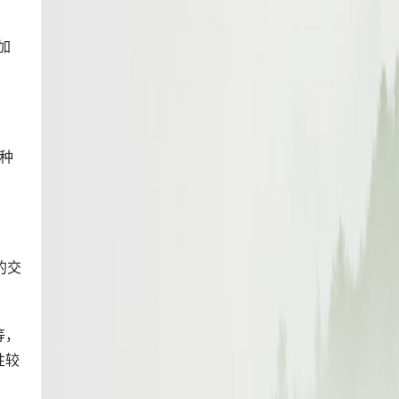
加
种
的交
等，
性较