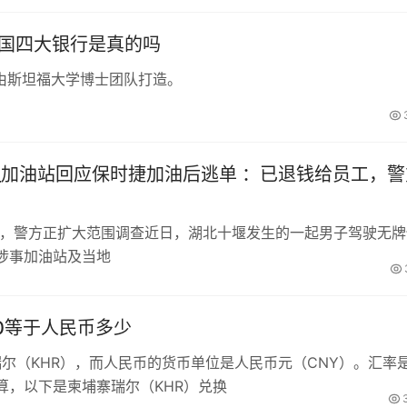
中国四大银行是真的吗
由斯坦福大学博士团队打造。
_加油站回应保时捷加油后逃单 ：已退钱给员工，警
工，警方正扩大范围调查近日，湖北十堰发生的一起男子驾驶无牌
涉事加油站及当地
00等于人民币多少
瑞尔（KHR），而人民币的货币单位是人民币元（CNY）。汇率
算，以下是柬埔寨瑞尔（KHR）兑换