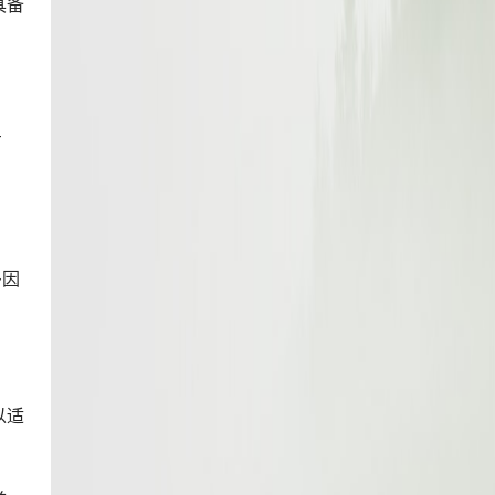
具备
方
多因
以适