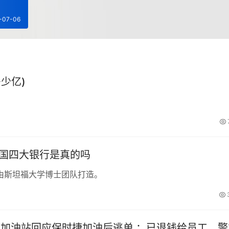
-07-06
少亿)
中国四大银行是真的吗
由斯坦福大学博士团队打造。
_加油站回应保时捷加油后逃单 ：已退钱给员工，警