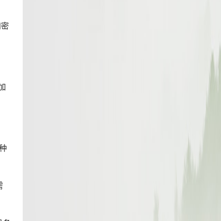
加密
加
种
需