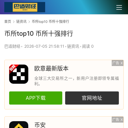
首页
链资讯
币所top10 币所十强排行
币所top10 币所十强排行
巴适财经
•
2026-07-05 21:58:11
•
链资讯
•
阅读 0
广告
X
欧意最新版本
全球三大交易所之一，新用户注册即领专属福
利。
APP下载
官网地址
广告
X
币安