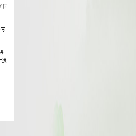
于美国
也有
进
在进