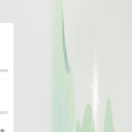
7405
3570