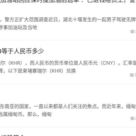
_加油站回应保时捷加油后逃单 ：已退钱给员工，警
工，警方正扩大范围调查近日，湖北十堰发生的一起男子驾驶无牌
涉事加油站及当地
00等于人民币多少
瑞尔（KHR），而人民币的货币单位是人民币元（CNY）。汇率
算，以下是柬埔寨瑞尔（KHR）兑换
于东南亚的国家，一直以来都是人们关注的焦点。而近年来，缅甸
当属缅甸币。那么，缅甸