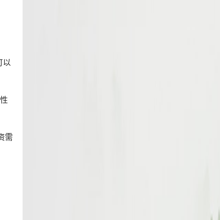
可以
要性
资需