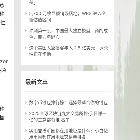
差」
这意
多种
5,700 万枚巨额销毁落地，WBS 进入全
新估值区间
全性
冲刺第一股，中国最大独立模型厂商的成
色、能力与野心
这个美国人靠播客年入 2.5 亿美元，罗永
浩正在学他
or
要通
最新文章
数字币钱包排行榜：选择最适合你的钱包
种
2025全球区块链九大交易所排行:日赚一
售
亿的生意都有谁 名单
实用靠谱币圈都在用地址是什么？小白使
用币圈都在用地址交易量排名