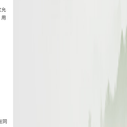
它允
，用
。
在同