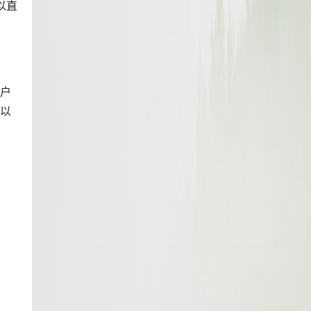
以直
用户
可以