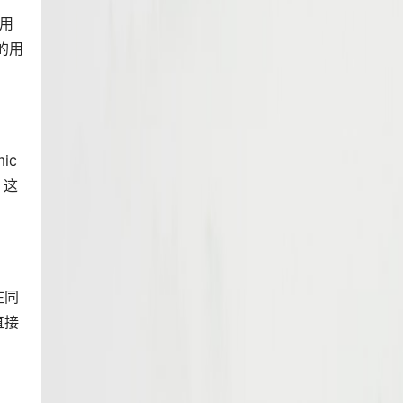
用
的用
ic
，这
在同
直接