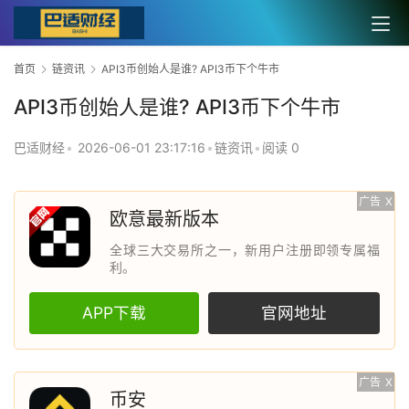
首页
链资讯
API3币创始人是谁? API3币下个牛市
API3币创始人是谁? API3币下个牛市
巴适财经
•
2026-06-01 23:17:16
•
链资讯
•
阅读 0
广告
X
欧意最新版本
全球三大交易所之一，新用户注册即领专属福
利。
APP下载
官网地址
广告
X
币安