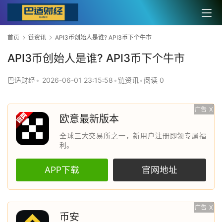
首页
链资讯
API3币创始人是谁? API3币下个牛市
API3币创始人是谁? API3币下个牛市
巴适财经
•
2026-06-01 23:15:58
•
链资讯
•
阅读 0
广告
X
欧意最新版本
全球三大交易所之一，新用户注册即领专属福
利。
APP下载
官网地址
广告
X
币安