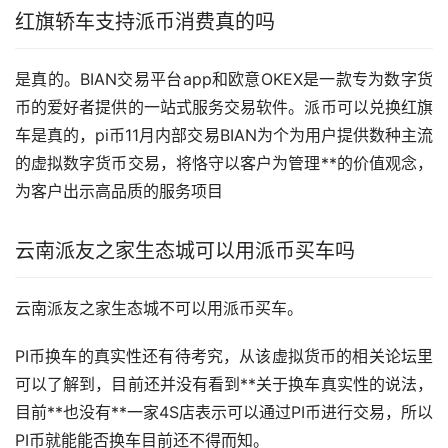
红旗轿车支持派币消费真的吗
是真的。BIAN交易平台app和欧意OKEX是一款专为
数字货
币
的爱好者提供的一站式服务交易软件。派币可以兑换红旗
车是真的，pi币11月内部交易BIAN为个为用户提供数种主流
的虚拟数字货币交易，将恪守以客户为管理**的价值观念，
为客户出示高品质的服务项目
云南派友之家生态城可以用派币
买车
吗
云南派友之家生态城不可以用派币买车。
PI币换车的真实性还有待考究，从该
虚拟货币
的相关论坛里
可以了解到，目前还并没有看到**关于换车真实性的说法，
目前**也没有**一家4S店表示可以通过PI币进行交易，所以
PI币就能能否换车目前还不得而知。