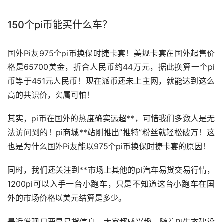
150个pi币能买什么车？
国外Pi友975个pi币换保时捷卡宴！美规卡宴在国外起售价
格是65700美金，折合人民币约44万元，据此换算一个pi
币等于451元人民币！现在
派币
还未上主网，就能达到这么
高的共识价，实属可怕！
其实，pi币在国外的热度确实远超**，可惜我们多数人是无
法访问到的！pi商城**站刚推出”推特”粉丝就轻松破万！这
也是为什么国外Pi友能以975个pi币换保时捷卡宴的原因！
同时，我们还关注到**
市场
上其他的pi汽车易货交易行情，
1200pi可以入手一台小跑车，只是不知道这台小跑车在国
外的市场价格以美元结算是多少。
最近发现只要是易货信息，大家都感兴趣。随着Pi生态建设