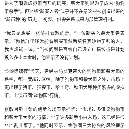
是为了嘲讽虚拟币而开的玩笑，柴犬币则是为了成为“狗狗
币杀手”。但这些“新买入者”似乎并不在意这些被创造出来的
“新币种”的 历史 、初衷、供需关系或是内部管理机制。
“我只是想买一张前排看戏的票。”一位新买入柴犬币者表
示，“微信群里经常能看到买币然后莫名其妙赚了钱的人，
我也想试一试。”当被问到是否给自己设立止损线或是计划
投入多少本金时，他表示还没有计划。
“519惊魂夜”当天，曾经被马斯克带火的狗狗币和柴犬币的
跌幅，都一度超过50%。除了狗狗币和柴犬币之外，市场上
更出现了猪币、猩猩币、哈士奇、秋田犬等种类繁多的虚拟
币，上演币圈“动物园”行情。
张敏对新韭菜的跑步入场表示担忧：“市场过多渲染狗狗币
和柴犬币大涨的行情，**了许多
新手
小白入场，这已经是很
**地割韭菜了。”他同时表示，金融圈三大协会的风险提示