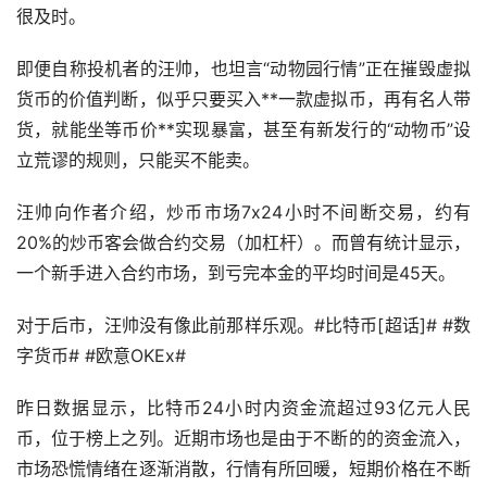
很及时。
即便自称投机者的汪帅，也坦言“动物园行情”正在摧毁虚拟
货币的价值判断，似乎只要买入**一款虚拟币，再有名人带
货，就能坐等币价**实现暴富，甚至有新发行的“动物币”设
立荒谬的规则，只能买不能卖。
汪帅向作者介绍，炒币市场7x24小时不间断交易，约有
20%的炒币客会做合约交易（加杠杆）。而曾有统计显示，
一个新手进入合约市场，到亏完本金的平均时间是45天。
对于后市，汪帅没有像此前那样乐观。#比特币[超话]# #
数
字货币
# #欧意OKEx#
昨日数据显示，比特币24小时内资金流超过93亿元人民
币，位于榜上之列。近期市场也是由于不断的的资金流入，
市场恐慌情绪在逐渐消散，行情有所回暖，短期价格在不断