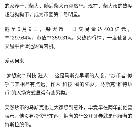
的家养一只柴犬，随后柴犬币突然**。现在，柴犬币的热度
超越狗狗币，成为币圈第二号明星。
截至5月9日，柴犬币一日交易量达403亿元，
**1297.64%，市值**359.31%。火热的行情，一度使各大
交易平台遭遇短暂宕机。
爱从何来
“梦想家”“ 科技 狂人”，这是马斯克早期的人设，“炒币者”似
乎与其相差有点远。作为 科技 圈的先驱，马斯克“推特炒
币”的入场方式显得有些另类。
突然炒币的马斯克也让大家感到意外，毕竟早在两年前他曾
表示，他没有投资**东西，拥有的**公开证券就是他持有的
特斯拉股份。