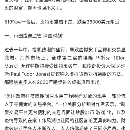
灭的财富，却再也回不来了。
519惊魂一夜后，比特币重启下跌，跌至36000美元附近
一、币圈遭遇监管“清醒时刻”
过去一年中，投机热潮的盛行，导致虚拟货币品种和交易量
激增。海外
市场
上，全球第二富的埃隆·马斯克（Elon
Musk）允许特斯拉接受比特币
买车
，和传奇投资人保罗·琼
斯(Paul Tudor Jones)提议购入虚拟货币对抗通胀的方法，
都吸纳更多人在2020年跑步进入虚拟货币市场。
“美国政府在疫情期间原本用于纾困而发放的现金，部分流
入了零佣金的交易平台。”一位美股分析师对作者表示，“新
型交易平台更为便利的交易界面让炒股炒币
游戏
化，以及
疫情导致的在家工作风潮也让网络社区言论更具影响力。财
富效应让更多人不断卷入，人人仿佛都成了日间交易员，也