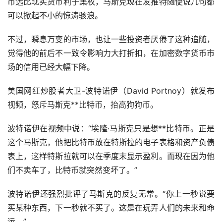
币远比现实货币利于集权，马斯克现在发推特随便说几句都
可以掀起不小的惊涛骇浪。
不过，瞬息万变的市场，也让一些投资者厌倦了这种追随，
觉得他的前后不一致令影响力大打折扣，在加密数字货币市
场的信用已经大幅下降。
美国网红炒股者大卫-波特诺伊（David Portnoy）就发布
视频，怒斥马斯克**比特币，抬高狗狗币。
波特诺伊在视频中说：“埃隆·马斯克只是想**比特币。正是
这个马斯克，他把比特币放在特斯拉的电子表格和资产负债
表上，这样特斯拉就可以在季度末显示盈利。而现在因为他
们不卖车了，比特币就突然变坏了。”
波特诺伊还强烈批评了马斯克的反复无常。“你上一秒说要
买某种东西，下一秒就不买了。这是在玩弄人们的未来和命
运。”