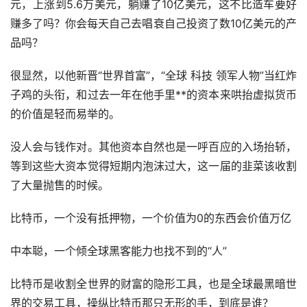
元，上涨到5.6万美元，躺赚了10亿美元，这不比造车要好
赚多了吗？你会每天自己去唱衰自己投资了数10亿美元的产
品吗？
很显然，以他新晋“世界首富”，“全球 科技 领军人物”当红炸
子鸡的头衔，和过去一年在他手里**的资本来哄抬
虚拟货币
的价值是轻而易举的。
没人会与钱作对。其他资本自然也是一呼百应的入场抬轿，
等到这些大资本觉得短期内泡沫过大，这一届的韭菜该收割
了大量抛售的时候。
比特币，一个没有抵押物，一个价值为0的东西会价值万亿
中本聪，一个倾全球黑客能力也找不到的“人”
比特币是收割全世界的财富的隐形工具，也是全球最黑暗世
界的交易工具，操纵比特币那只无形的手，到底是谁？