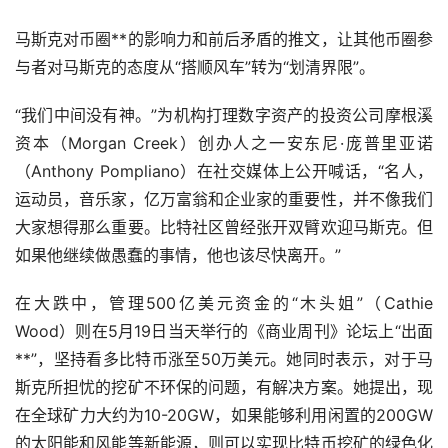
马斯克对币圈**的影响力和前后矛盾的推文，让其他币圈参
与者对马斯克的态度从“搭顺风车”转为“划清界限”。
“我们中间没有神。”为机构打理数字资产的投资公司摩根溪
资本（Morgan Creek）创办人之一安东尼·庞普里亚诺
（Anthony Pompliano）在社交媒体上公开喊话，“名人，
运动员，音乐家，亿万富翁和企业家的重要性，并不像我们
大家想得那么重要。比特社区曾经张开双臂欢迎马斯克。但
如果他继续做愚蠢的事情，他也该尽快离开。”
在大跌中，管理500亿美元资金的“木头姐”（Cathie
Wood）则在5月19日当天举行的《商业周刊》论坛上“出面
**”，坚持看多比特币涨至50万美元。她同时表示，对于马
斯克所担忧的挖矿不环保的问题，有解决方案。她提出，现
在全球矿力大约为10-20GW，如果能够利用闲置的200GW
的太阳能和风能等新能源，则可以实现比特币挖矿的绿色化