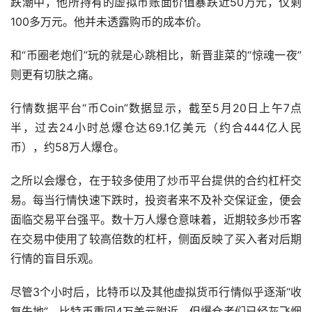
跌潮中，他所持有的虚拟币账面价值暴跌近50万元，仅剩
100多万元。他并未透露购币的成本价。
和“币圈老炮们”玩的就是心跳相比，新晋韭菜的“惊魂一夜”
则更有切肤之痛。
行情数据平台“币Coin”数据显示，截至5月20日上午7点
半，过去24小时总爆仓达69.1亿美元（约合444亿人民
币），约58万人爆仓。
之所以会爆仓，在于较多使用了
炒币
平台提供的合约
杠杆
交
易。每当行情快速下跌时，投资者来不及补交保证金，便会
面临交易平台强平。数十万人爆仓意味着，近期较多炒币客
在交易中使用了较高倍数的杠杆，侧面反映了买入者对后期
行情的盲目乐观。
尽管3个小时后，比特币以及其他虚拟货币行情似乎逐渐“收
复失地”，比特币重回4万美元附近，但爆仓者们已经灰飞烟