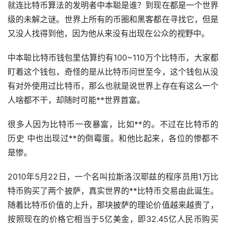
就连比特币算法的发明者中本聪是谁？到现在都是一个世界
级的未解之谜。世界上所有的币圈和黑客都在寻找它，但是
又没人找得到他，因为他从来没有出现在公众的视野中。
中本聪比特币
钱包
里估算约有100~110万个比特币，大家都
盯着这个钱包，奇怪的是从比特币问世至今，这个钱包从没
有对外使用过比特币，那么也就是说世界上存在有这么一个
人啥都不干，却随时可能**世界首富。
很多人因为比特币一夜暴富，比如**的。不过在比特币的
历史 中也出现过**的倒霉蛋。和他比起来，各位的惨都不
是惨。
2010年5月22日，一个名叫拉斯洛汉耶兹的程序员用1万比
特币购买了两个披萨，真实世界的**比特币交易由此诞生。
随着比特币价值的上升，那块披萨的理论价值越来越贵了，
按照现在的价格它相当于5亿美金，即32.45亿人民币购买