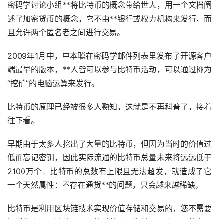
密码学讨论小组**将比特币的概念带给世人，用一个文档阐
述了
加密货币
的概念，它不由**银行或权力机构来发行，而
且允许两个匿名者之间进行交易。
2009年1月中，中本聪在密码学邮件列表里发布了开源客户
端最早的版本，**人皆可以参与比特币活动，可以通过称为
“
挖矿
”的电脑运算来发行。
比特币的原理已经被很多人熟知，这就是不再科普了，接着
往下看。
早期由于太多人挖出了大量的比特币，但因为当时的价值过
低而忘记密钥，因此实际流通的比特币总量未来将远远低于
2100万个，比特币的总数有上限且无法超发，就造成了它
一个天然属性：不存在通货**的问题，只会越来越稀缺。
比特币是利用
区块链
技术实现价值存储和交易的，您不需要