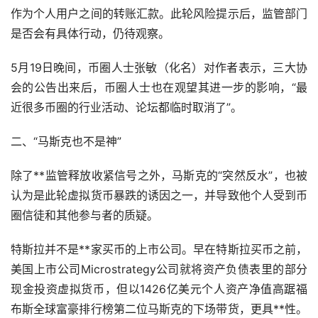
作为个人用户之间的转账汇款。此轮风险提示后，监管部门
是否会有具体行动，仍待观察。
5月19日晚间，币圈人士张敏（化名）对作者表示，三大协
会的公告出来后，币圈人士也在观望其进一步的影响，“最
近很多币圈的行业活动、论坛都临时取消了”。
二、“马斯克也不是神”
除了**监管释放收紧信号之外，马斯克的“突然反水”，也被
认为是此轮虚拟货币暴跌的诱因之一，并导致他个人受到币
圈信徒和其他参与者的质疑。
特斯拉并不是**家
买币
的上市公司。早在特斯拉买币之前，
美国上市公司Microstrategy公司就将资产负债表里的部分
现金投资虚拟货币，但以1426亿美元个人资产净值高踞福
布斯全球富豪排行榜第二位马斯克的下场带货，更具**性。