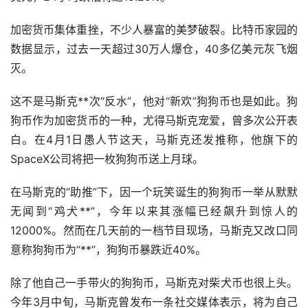
加密货币集体重挫，不少人暴富的美梦破裂。比特币家园的
数据显示，过去一天超过30万人爆仓，40多亿美元灰飞烟
灭。
这不是马斯克**次“反水”，他对“新欢”狗狗币也是如此。狗
狗币作为加密货币的一种，尤得马斯克宠爱，曾多次公开表
白。在4月1日愚人节这天，马斯克还发推称，他旗下的
SpaceX公司将把一枚狗狗币送上月球。
在马斯克的“助推”下，因一个玩笑诞生的狗狗币一举从默默
无闻到“鸡犬**”，今年以来其涨幅已经飙升到惊人的
12000%。然而在几天前的一档节目现场，马斯克又改口同
意称狗狗币为“**”，狗狗币暴跌近40%。
除了他自己一手带火的狗狗币，马斯克对柴犬币也很上头。
今年3月中旬，马斯克曾发布一条社交媒体表示，将为自己