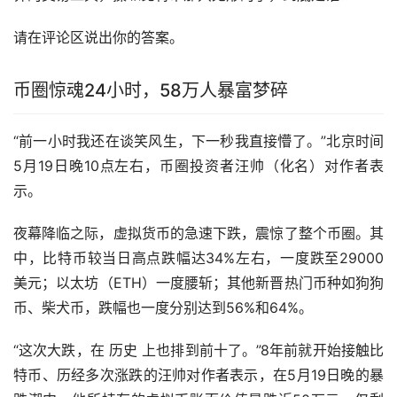
请在评论区说出你的答案。
币圈惊魂24小时，58万人暴富梦碎
“前一小时我还在谈笑风生，下一秒我直接懵了。”北京时间
5月19日晚10点左右，币圈投资者汪帅（化名）对作者表
示。
夜幕降临之际，虚拟货币的急速下跌，震惊了整个币圈。其
中，比特币较当日高点跌幅达34%左右，一度跌至29000
美元；
以太坊
（ETH）一度腰斩；其他新晋热门币种如
狗狗
币
、柴犬币，跌幅也一度分别达到56%和64%。
“这次大跌，在 历史 上也排到前十了。”8年前就开始接触比
特币、历经多次涨跌的汪帅对作者表示，在5月19日晚的暴