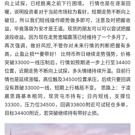
向上试探，已经脱离之前下行困境。 行情也是在逐渐回
暖，说明投资者对于当前市场较为看好，短期
走势
不断向上
破位，所以我们短线操作顺势做多即可，注意及时把握收
益，毕竟落袋为安才是王道。现货的朋友可以可以尝试把握
波段收益。因为现在走势宽幅震荡已经维持了一个多月了。
再次强调，做好风控,不管你对未来行情的判断把握有多
高，止盈止损**要带好！ 比特币昨日继续走势强势，价格
突破33000一线压制后，行情如预期进一步上行至34400
位置，近期走势不断向上试探，多头情绪持续升温。目前行
情也是延续涨幅，高位触及34500位置承压，后续只要回调
没有跌破33000一线，短期上行格局不变。 思路上：于凌
晨思路基本相同，现货屯币持有；日内短线，支撑位
33300，压力位34500，回调33800附近可试轻仓多单，
目标34400附近，若突破继续持有带好止损。