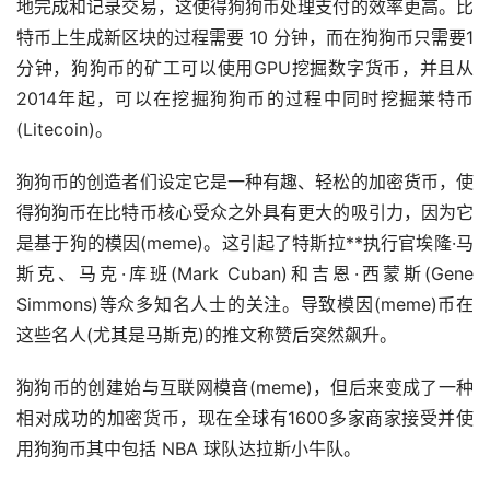
地完成和记录交易，这使得狗狗币处理支付的效率更高。比
特币上生成新区块的过程需要 10 分钟，而在狗狗币只需要1
分钟，狗狗币的矿工可以使用GPU挖掘
数字货币
，并且从
2014年起，可以在挖掘狗狗币的过程中同时挖掘莱特币
(Litecoin)。
狗狗币的创造者们设定它是一种有趣、轻松的加密货币，使
得狗狗币在比特币核心受众之外具有更大的吸引力，因为它
是基于狗的模因(meme)。这引起了特斯拉**执行官埃隆·
马
斯克
、马克·库班(Mark Cuban)和吉恩·西蒙斯(Gene
Simmons)等众多知名人士的关注。导致模因(meme)币在
这些名人(尤其是马斯克)的推文称赞后突然飙升。
狗狗币的创建始与互联网模音(meme)，但后来变成了一种
相对成功的加密货币，现在全球有1600多家商家接受并使
用狗狗币其中包括 NBA 球队达拉斯小牛队。