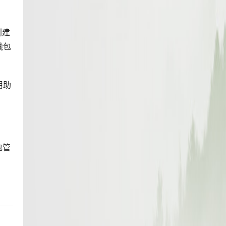
创建
钱包
用助
包管