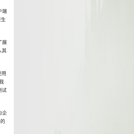
户端
原生
。
扩展
入其
使用
我
测试
为企
间的