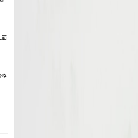
上面
。
价格