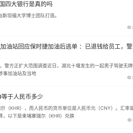
中国四大银行是真的吗
由斯坦福大学博士团队打造。
_加油站回应保时捷加油后逃单 ：已退钱给员工，警
工，警方正扩大范围调查近日，湖北十堰发生的一起男子驾驶无牌
涉事加油站及当地
00等于人民币多少
瑞尔（KHR），而人民币的货币单位是人民币元（CNY）。汇率
算，以下是柬埔寨瑞尔（KHR）兑换