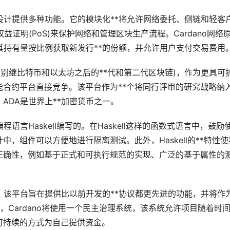
层设计提供多种功能。它的模块化**将允许网络委托、侧链和轻客
s的权益证明(PoS)来保护网络和管理区块生产流程。Cardano网络
根据其持有量按比例获取新发行**的份额，并允许用户支付交易费用
分别继比特币和以太坊之后的**代和第二代区块链)，作为更具可
合约平台直接竞争。该平台作为**个将同行评审的研究战略纳
ADA是世界上**
加密货币
之一。
程语言Haskell编写的。在Haskell这样的函数式语言中，鼓励
，组件可以方便地进行隔离测试。此外，Haskell的**特性使
正确性，例如基于正式和可执行规范的实现、广泛的基于属性的
约平台，该平台旨在提供比以前开发的**协议都更先进的功能，并将作
，Cardano将使用一个民主治理系统，该系统允许项目随着时
可持续的方式为自己提供资金。