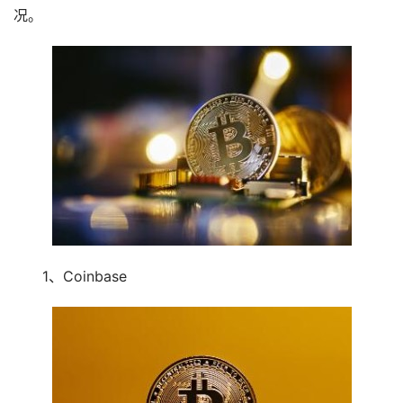
况。
1、Coinbase