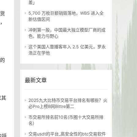
差」
字货
5,700 万枚巨额销毁落地，WBS 进入全
新估值区间
施，
冲刺第一股，中国最大独立模型厂商的成
色、能力与野心
这个美国人靠播客年入 2.5 亿美元，罗永
浩正在学他
币的
最新文章
以其
2025九大比特币交易平台排名有哪些？火
必Pro上榜B网Bittre第二
币交易所排名前10名(币圈十大交易所排
名)
交易usdt的平台_高安全性的btc交易软件
包括