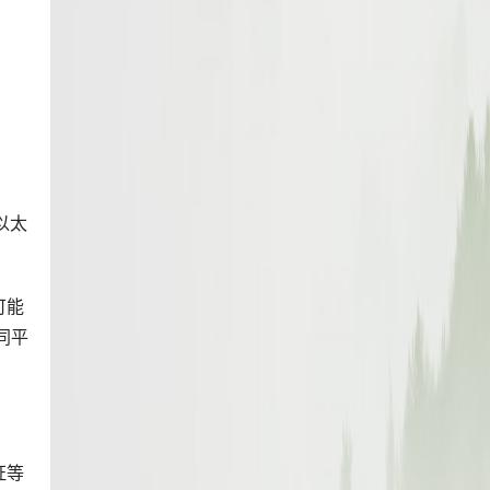
以太
可能
同平
证等