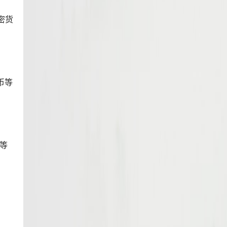
密货
币等
坊等