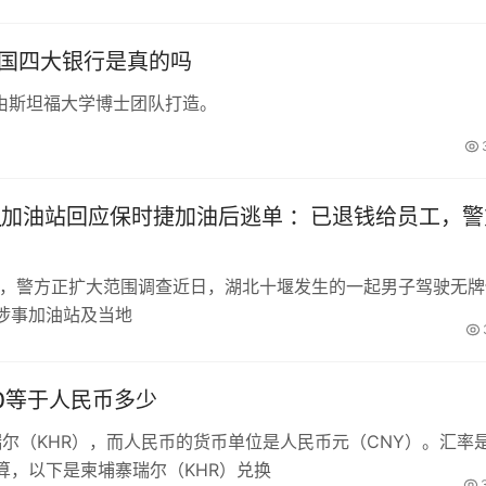
中国四大银行是真的吗
由斯坦福大学博士团队打造。
_加油站回应保时捷加油后逃单 ：已退钱给员工，警
工，警方正扩大范围调查近日，湖北十堰发生的一起男子驾驶无牌
涉事加油站及当地
00等于人民币多少
瑞尔（KHR），而人民币的货币单位是人民币元（CNY）。汇率
算，以下是柬埔寨瑞尔（KHR）兑换