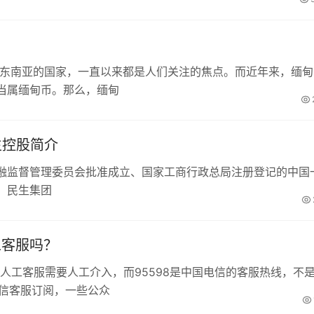
于东南亚的国家，一直以来都是人们关注的焦点。而近年来，缅甸
当属缅甸币。那么，缅甸
生控股简介
融监督管理委员会批准成立、国家工商行政总局注册登记的中国
。民生集团
工客服吗？
微信人工客服需要人工介入，而95598是中国电信的客服热线，不
微信客服订阅，一些公众