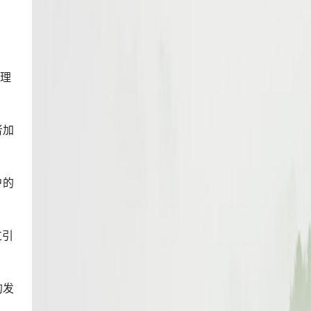
出
治理
者加
户的
过引
的发