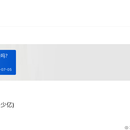
景吗？
-07-05
少亿)