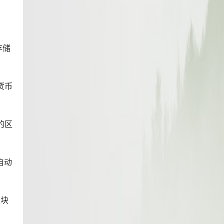
存储
货币
的区
自动
区块