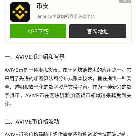
广告
X
币安
Binance全球加密货币交易平台
APP下载
官网地址
一、AVIVE币介绍和背景
AVIVE币是一种
虚拟货币
，属于
区块链
技术的应用之一。它
采用了先进的加密算法和分布式账本技术，旨在提供一种安
全、透明和
去**化
的数字资产交换平台。作为一种新兴的
数
字货币
，AVIVE币在区块链和
加密货币
领域越来越受到关
注。
二、AVIVE币价格波动
AVIVE币的价格是随
市场
供需关系和投资者情绪而波动的。