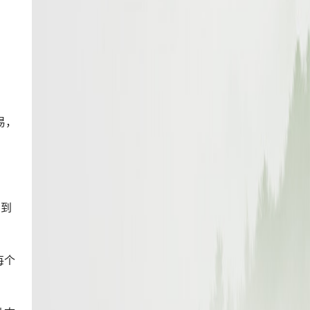
易，
受到
每个