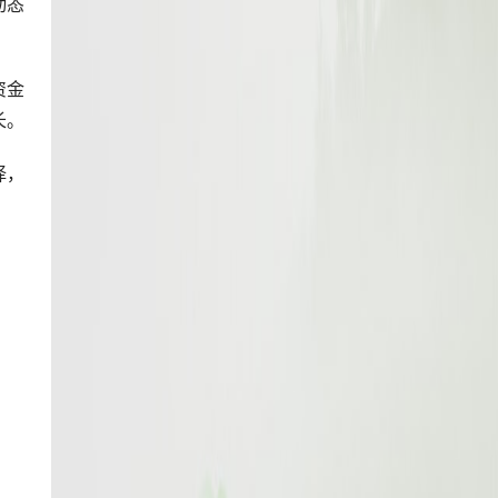
动态
资金
长。
择，