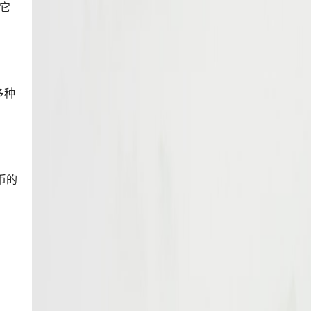
，它
多种
币的