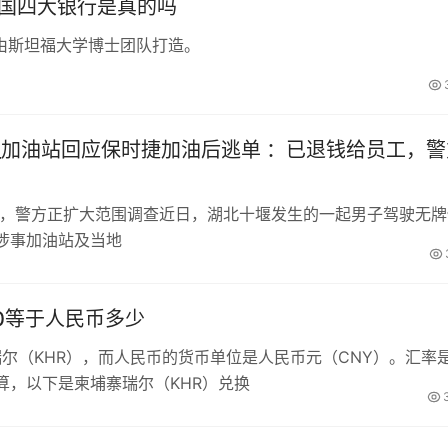
中国四大银行是真的吗
由斯坦福大学博士团队打造。
_加油站回应保时捷加油后逃单 ：已退钱给员工，警
工，警方正扩大范围调查近日，湖北十堰发生的一起男子驾驶无牌
涉事加油站及当地
00等于人民币多少
瑞尔（KHR），而人民币的货币单位是人民币元（CNY）。汇率
算，以下是柬埔寨瑞尔（KHR）兑换