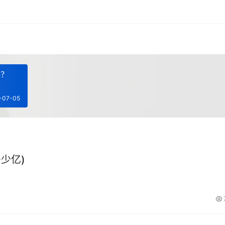
少？
-07-05
少亿)