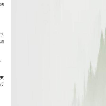
捷地
供了
增加
，
不支
括币