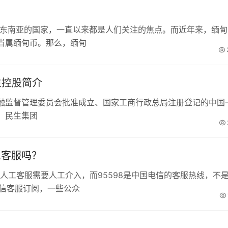
于东南亚的国家，一直以来都是人们关注的焦点。而近年来，缅甸
当属缅甸币。那么，缅甸
生控股简介
融监督管理委员会批准成立、国家工商行政总局注册登记的中国
。民生集团
工客服吗？
微信人工客服需要人工介入，而95598是中国电信的客服热线，不
微信客服订阅，一些公众