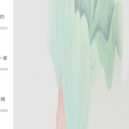
的
2523
一家
2416
是微
1626