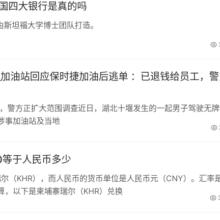
中国四大银行是真的吗
由斯坦福大学博士团队打造。
_加油站回应保时捷加油后逃单 ：已退钱给员工，警
工，警方正扩大范围调查近日，湖北十堰发生的一起男子驾驶无牌
涉事加油站及当地
00等于人民币多少
瑞尔（KHR），而人民币的货币单位是人民币元（CNY）。汇率
算，以下是柬埔寨瑞尔（KHR）兑换