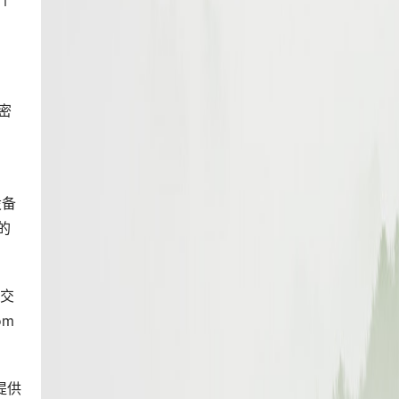
个
密
设备
的
个交
om
提供