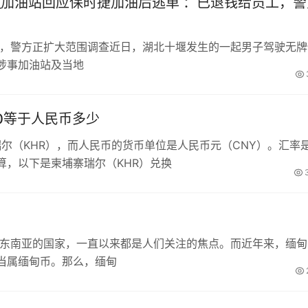
_加油站回应保时捷加油后逃单 ：已退钱给员工，警
工，警方正扩大范围调查近日，湖北十堰发生的一起男子驾驶无牌
涉事加油站及当地
00等于人民币多少
瑞尔（KHR），而人民币的货币单位是人民币元（CNY）。汇率
算，以下是柬埔寨瑞尔（KHR）兑换
于东南亚的国家，一直以来都是人们关注的焦点。而近年来，缅甸
当属缅甸币。那么，缅甸