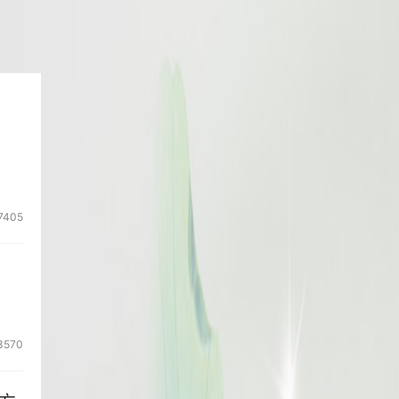
7405
3570