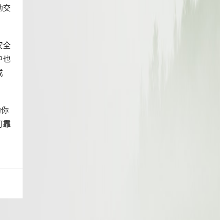
动交
安全
户也
成
助你
可靠