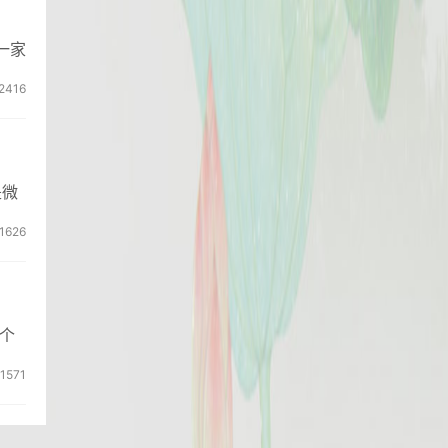
一家
2416
是微
1626
个
1571