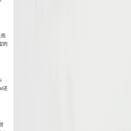
性而
型的
i
l还
货