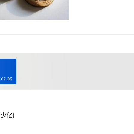
-07-05
少亿)