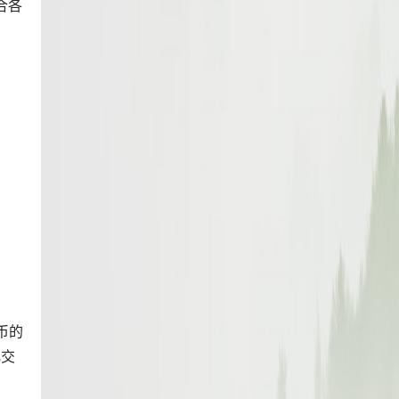
合各
币的
化交