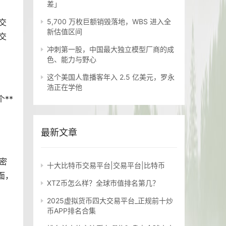
差」
交
5,700 万枚巨额销毁落地，WBS 进入全
新估值区间
交
冲刺第一股，中国最大独立模型厂商的成
色、能力与野心
这个美国人靠播客年入 2.5 亿美元，罗永
浩正在学他
**
最新文章
密
十大比特币交易平台|交易平台|比特币
面，
XTZ币怎么样？全球市值排名第几？
2025虚拟货币四大交易平台_正规前十炒
币APP排名合集