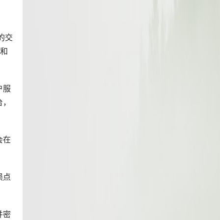
的交
者和
户服
台，
会在
损点
并密