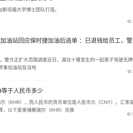
由斯坦福大学博士团队打造。
_加油站回应保时捷加油后逃单 ：已退钱给员工，警
工，警方正扩大范围调查近日，湖北十堰发生的一起男子驾驶无牌
涉事加油站及当地
00等于人民币多少
瑞尔（KHR），而人民币的货币单位是人民币元（CNY）。汇率
算，以下是柬埔寨瑞尔（KHR）兑换