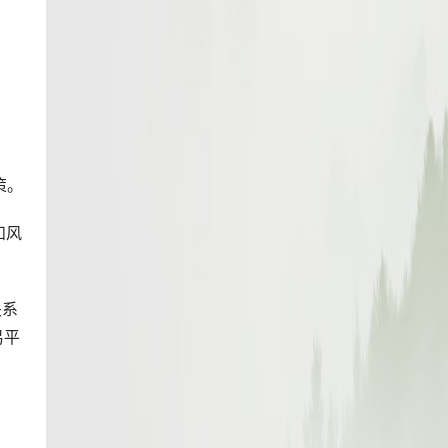
策。
和风
关系
易平