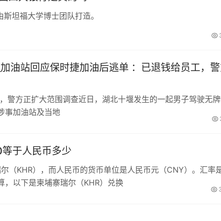
由斯坦福大学博士团队打造。
_加油站回应保时捷加油后逃单 ：已退钱给员工，警
工，警方正扩大范围调查近日，湖北十堰发生的一起男子驾驶无牌
涉事加油站及当地
00等于人民币多少
瑞尔（KHR），而人民币的货币单位是人民币元（CNY）。汇率
算，以下是柬埔寨瑞尔（KHR）兑换