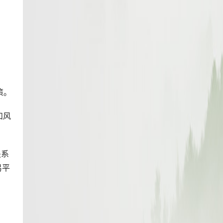
策。
和风
关系
易平