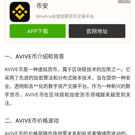
广告
X
币安
Binance全球加密货币交易平台
APP下载
官网地址
一、AVIVE币介绍和背景
AVIVE币是一种
虚拟货币
，属于
区块链
技术的应用之一。它
采用了先进的加密算法和分布式账本技术，旨在提供一种安
全、透明和
去**化
的数字资产交换平台。作为一种新兴的
数
字货币
，AVIVE币在区块链和
加密货币
领域越来越受到关
注。
二、AVIVE币价格波动
AVIVE币的价格是随
市场
供需关系和投资者情绪而波动的。