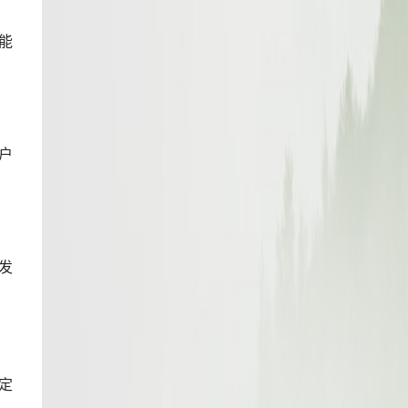
能
户
发
定