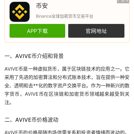
广告
X
币安
Binance全球加密货币交易平台
APP下载
官网地址
一、AVIVE币介绍和背景
AVIVE币是一种
虚拟货币
，属于
区块链
技术的应用之一。它
采用了先进的加密算法和分布式账本技术，旨在提供一种安
全、透明和
去**化
的数字资产交换平台。作为一种新兴的
数
字货币
，AVIVE币在区块链和
加密货币
领域越来越受到关
注。
二、AVIVE币价格波动
AVIVE币的价格是随
市场
供需关系和投资者情绪而波动的。