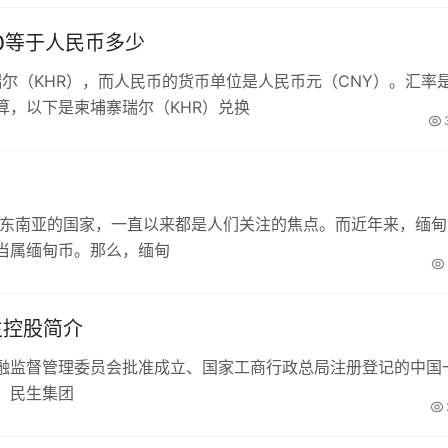
00等于人民币多少
瑞尔（KHR），而人民币的货币单位是人民币元（CNY）。汇率
算，以下是柬埔寨瑞尔（KHR）兑换
于东南亚的国家，一直以来都是人们关注的焦点。而近年来，缅甸
当属缅甸币。那么，缅甸
生控股简介
融监督管理委员会批准成立、国家工商行政总局注册登记的中国
。民生集团