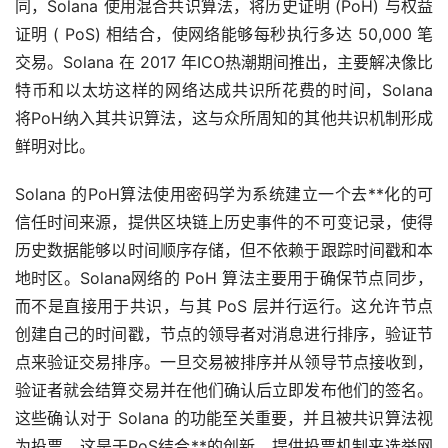
同，Solana 使用混合共识算法，将历史证明 (PoH) 与权益
证明 ( PoS) 相结合，使网络能够每秒执行多达 50,000 笔
交易。Solana 在 2017 年ICO热潮期间推出，主要解决像比
特币和
以太坊
这样的网络达成共识所花费的时间，Solana
将PoH纳入其共识算法，这与众所周知的其他共识机制形成
鲜明对比。
Solana 的PoH算法使用密码学为系统建立一个去**化的可
信任时间来源，提供区块链上历史事件的不可变记录，使得
历史数据能够以时间顺序存储，但不依赖于跟踪时间戳和本
地时区。Solana网络的 PoH 算法主要用于确保节点同步，
而不是直接用于共识，与其 PoS 层并行运行。这允许节点
创建自己的时间戳，节点的领导者对消息进行排序，验证节
点来验证交易排序。一旦交易被排序并从领导节点接收到，
验证者就会结算交易并在他们确认后立即发布他们的签名。
这些确认对于 Solana 的功能至关重要，并且被共识算法视
为投票。这是于PoS结合**的创新，提供投票机制来选举网