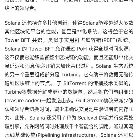
络上的领导者。
Solana 还包括许多其他创新，使得Solana能够超越大多数
其他区块链平台的性能，甚至是**化系统。这得益于它的
Tower BFT 共识，类似于实用拜占庭容错(PBFT)系统。
Solana 的 Tower BFT 允许通过 PoH 获得全球时间来源，
这不仅使它能够监督整个区块链的功能，而且还能够**化交
易延迟和消息传递开销来加速共识过程。Solana 生态系统
的另一个重要组成部分是 Turbine，它有助于将数据无缝传
输到区块链上的节点。 于 BitTorrent 的传播技术类似的，
Turbine将数据分解成更小的数据包，然后将它们与纠删码
(erasure codes)一起发送出去。Gulf Stream协议来减少确
认和领导者切换时间，减少未确认交易池中验证者的内存压
力。此外，Solana 还采用了称为 Sealevel 的超并行交易处
理引擎，允许网络同时处理数千个智能合约调用。通过其流
水线基础设施(Pipelining infrastructure)，Solana 还可以