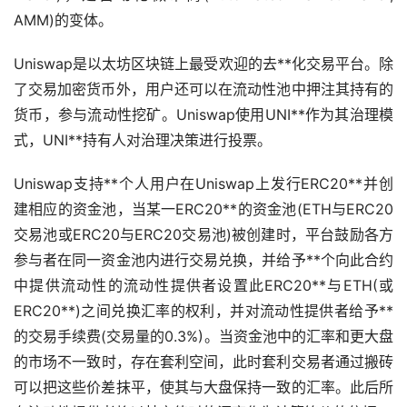
AMM)的变体。
Uniswap是以太坊
区块链
上最受欢迎的
去**化
交易平台。除
了交易加密货币外，用户还可以在流动性池中押注其持有的
货币，参与流动性
挖矿
。Uniswap使用UNI**作为其治理模
式，UNI**持有人对治理决策进行投票。
Uniswap支持**个人用户在Uniswap上发行ERC20**并创
建相应的资金池，当某一ERC20**的资金池(ETH与ERC20
交易池或ERC20与ERC20交易池)被创建时，平台鼓励各方
参与者在同一资金池内进行交易兑换，并给予**个向此合约
中提供流动性的流动性提供者设置此ERC20**与ETH(或
ERC20**)之间兑换汇率的权利，并对流动性提供者给予**
的交易手续费(交易量的0.3%)。当资金池中的汇率和更大盘
的
市场
不一致时，存在套利空间，此时套利交易者通过搬砖
可以把这些价差抹平，使其与大盘保持一致的汇率。此后所