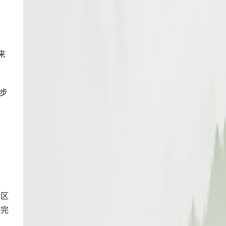
来
进步
了区
和完