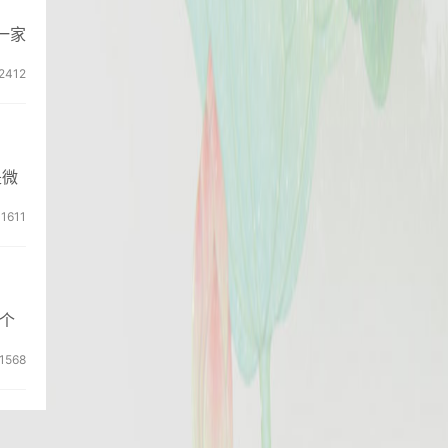
一家
2412
是微
1611
个
1568