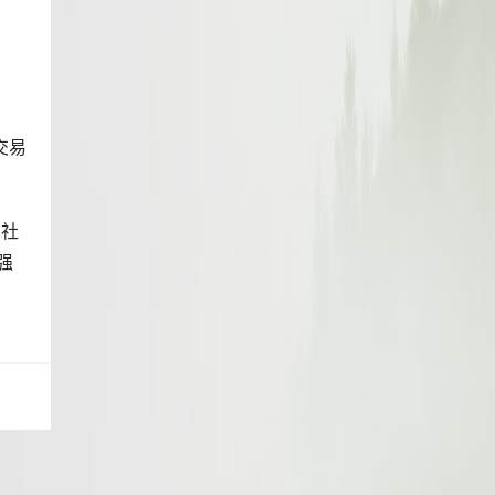
交易
和社
强