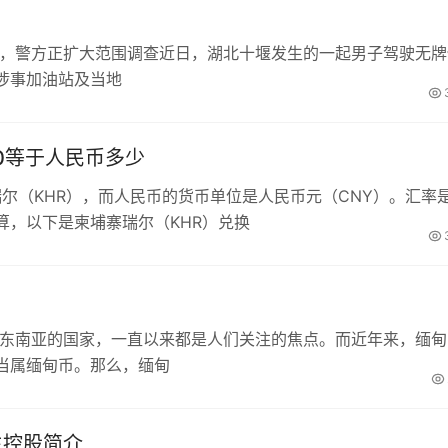
工，警方正扩大范围调查近日，湖北十堰发生的一起男子驾驶无牌
涉事加油站及当地
00等于人民币多少
瑞尔（KHR），而人民币的货币单位是人民币元（CNY）。汇率
算，以下是柬埔寨瑞尔（KHR）兑换
于东南亚的国家，一直以来都是人们关注的焦点。而近年来，缅甸
当属缅甸币。那么，缅甸
生控股简介