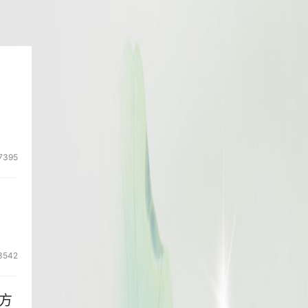
7395
3542
方