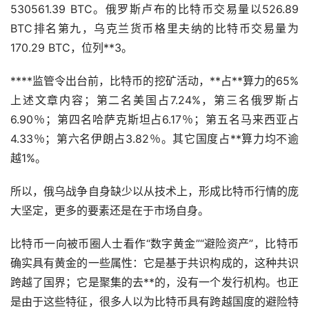
530561.39 BTC。俄罗斯卢布的比特币交易量以526.89
BTC排名第九，乌克兰货币格里夫纳的比特币交易量为
170.29 BTC，位列**3。
****监管令出台前，比特币的
挖矿
活动，**占**算力的65%
上述文章内容；第二名美国占7.24%，第三名俄罗斯占
6.90％；第四名哈萨克斯坦占6.17％；第五名马来西亚占
4.33％；第六名伊朗占3.82％。其它国度占**算力均不逾
越1%。
所以，俄乌战争自身缺少以从技术上，形成比特币行情的庞
大坚定，更多的要素还是在于市场自身。
比特币一向被币圈人士看作“数字黄金”“避险资产”，比特币
确实具有黄金的一些属性：它是基于共识构成的，这种共识
跨越了国界；它是聚集的去**的，没有一个发行机构。也正
是由于这些特征，很多人以为比特币具有跨越国度的避险特