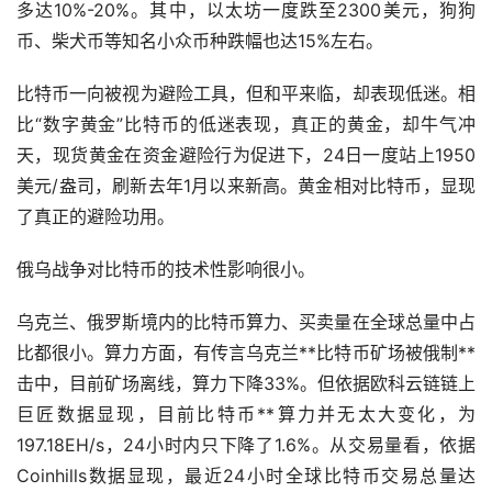
多达10%-20%。其中，以太坊一度跌至2300美元，
狗狗
币
、柴犬币等知名小众币种跌幅也达15%左右。
比特币一向被视为避险工具，但和平来临，却表现低迷。相
比“数字
黄金
”比特币的低迷表现，真正的黄金，却牛气冲
天，现货黄金在资金避险行为促进下，24日一度站上1950
美元/盎司，刷新去年1月以来新高。黄金相对比特币，显现
了真正的避险功用。
俄乌战争对比特币的技术性影响很小。
乌克兰、俄罗斯境内的比特币算力、买卖量在全球总量中占
比都很小。算力方面，有传言乌克兰**比特币矿场被俄制**
击中，目前矿场离线，算力下降33%。但依据欧科云链链上
巨匠数据显现，目前比特币**算力并无太大变化，为
197.18EH/s，24小时内只下降了1.6%。从交易量看，依据
Coinhills数据显现，最近24小时全球比特币交易总量达