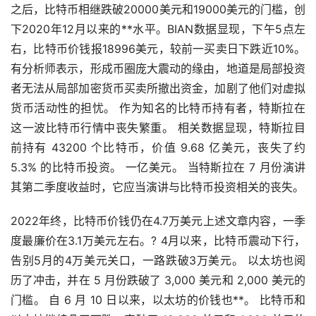
之后，比特币相继跌破20000美元和19000美元的门槛，创
下2020年12月以来的**水平。BIAN数据显现，下午5点左
右，比特币价钱报18996美元，较前一买卖日下跌近10%。
有分析师表示，形成币圈庞大震动的缘由，地道是局部投资
者无法从局部
加密货币
买卖所撤出资金，加剧了他们对
虚拟
货币
活动性的担忧。 作为知名的比特币持有者，特斯拉在
这一波比特币行情中丧失繁重。 相关数据显现，特斯拉目
前持有 43200 个比特币，价值 9.68 亿美元，丧失了约
5.3% 的比特币投资。 一亿美元。 当特斯拉在 7 月份演讲
其第二季度收益时，它应当演讲与比特币投资相关的丧失。
2022年终，比特币价钱仍在4.7万美元上述文章内容，一季
度最廉价在3.1万美元左右。? 4月以来，比特币震动下行，
告别5月的4万美元关口，一路跌破3万美元。
以太坊
也阅
历了冲击，并在 5 月份跌破了 3,000 美元和 2,000 美元的
门槛。 自 6 月 10 日以来，以太坊的价钱也**。 比特币和