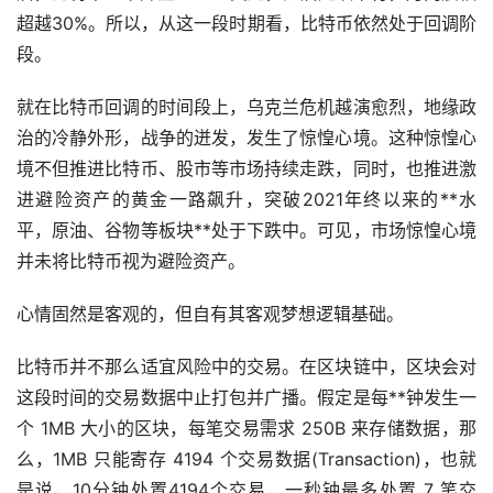
超越30%。所以，从这一段时期看，比特币依然处于回调阶
段。
就在比特币回调的时间段上，乌克兰危机越演愈烈，地缘政
治的冷静外形，战争的迸发，发生了惊惶心境。这种惊惶心
境不但推进比特币、股市等市场持续走跌，同时，也推进激
进避险资产的黄金一路飙升，突破2021年终以来的**水
平，原油、谷物等板块**处于下跌中。可见，市场惊惶心境
并未将比特币视为避险资产。
心情固然是客观的，但自有其客观梦想逻辑基础。
比特币并不那么适宜风险中的交易。在
区块链
中，区块会对
这段时间的交易数据中止打包并广播。假定是每**钟发生一
个 1MB 大小的区块，每笔交易需求 250B 来存储数据，那
么，1MB 只能寄存 4194 个交易数据(Transaction)，也就
是说，10分钟处置4194个交易，一秒钟最多处置 7 笔交