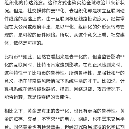
组织化的传达路途。这种方式也确实给全球政治带来新状
况。但是，社交媒体的去**化、去组织化却是树立互联网硬
件线路的基础上的。由于互联网根底线路投资庞大，经常掌
握在大公司或政府手里，是以**化、组织化的外形运转与管
理的，是可控的硬件网络。所以，从这个意义上看，社交媒
体，依然是可控的。
比特币**如此，固然它看起来是去**化的，但当监管影响**
化的互联网时，比特币肯定遭到影响。在真正风险到来时，
这种特性**了比特币的鲁棒性。所谓鲁棒性，是强壮和**的
意义，指在非常微风险情况下系统
生活
的才干。比如说，计
算机系统在遭遇磁盘缺陷、撞击、网络过载、攻击情况下，
能否运转，就是该零碎的鲁棒性。
相比之下，黄金是真正的去**化，也具有更强的鲁棒性。黄
金的贮存、交易，不需求**的电力、网络、也不需求交易平
台。固然黄金也有检验效果，但经过冗杂易取得的化学试剂