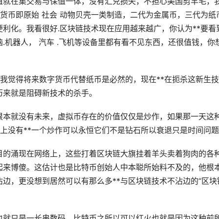
值就在集交易与保值一体，没有汇兑损失，不担心美国剪羊毛，
代货币即原始 社会 动物贝壳一类制造，二代为金属币，三代为纸
利化。我看很好.区块链技术现在应用越来越广，你认为**要看
脑.机器人，
汽车
.飞机等设备里都有看不见东西，还很值钱，你
是我觉得将来数字货币代替纸币是必然的，现在**在扼杀这新生
历来就是阻碍新技术的杀手。
根本就没有未来，虚拟币存在的价值仅仅是炒作，如果那一天这
际上没有**一个炒作可以永恒它们不是钻石所以衰退只是时间问
目的涌现在网络上，这些打着区块链大旗挂着羊头卖着狗肉的各
起来博傻。这估计也是比特币创始人中本聪所始料不及的，他根
边，更没想到居然可以有那么多**与区块链技术不沾边的“区块
也就只是一长串数码。比特币之所以可以红火也就是因为这种前