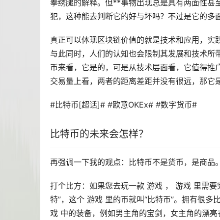
拳绣腿的解释。但**事物出现总是具有两面性甚
犯，这种能去判断它的好与坏吗？不过是它的多
真正可以体现区块链价值的就是技术和应用，实
与此同时，人们的认知也会限制其发展和技术所带
币来看，它是的，可是从技术层面看，它值得推广
交易量上看，两者的距离差距并没有很远，那它是
#比特币[超话]# #欧意OKEx# #数字货币#
比特币的未来会怎样？
再强调一下我的观点：比特币不是货币，是商品
打个比方：如果您去玩一款
游戏
， 游戏 里需要
特”，这个 游戏 里的币就叫“比特币”。拥有很
戏 中的装备，例如男主角的宝剑，女主角的漂亮