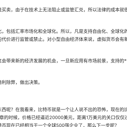
说买卖，由于在技术上无法阻止或监管汇兑，所以法律的成本就
化，包括汇率
市场
化和全球化。所以，凡是支持自由化、全球化
的代价进行监管或禁止。对小型自由经济体来说，虚拟货币会有
会带来新的经济发展的机会，一旦新应用有市场前景，支持的*
趋利除弊，做出决策。
东西呢？在我看来，比特币就是一个让人说不出的恐怖，现在的
章的时候，价格已经逼近20000美元，距离1万美元的关口仅仅
币现在已经相当于一个全球500强企业了，那么下一步呢？