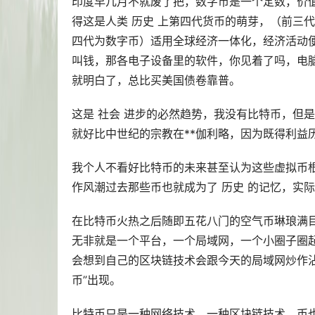
印度早几月不就废了把，数字币是一个定数，价
得这是人类 历史 上第四代货币的萌芽，（前三
四代为数字币）适用全球经济一体化，经济活动便
叫钱，那各电子设备里的软件，你见着了吗，电
就明白了，总比买美国债卷靠普。
这是 社会 进步的必然趋势，我没有比特币，但
就好比中世纪的宗教在**伽利略，因为既得利益
我个人不看好比特币的未来甚至认为这些虚拟币
作风潮过去那些币也就成为了 历史 的记忆，实
在比特币火热之后随即五花八门的空气币琳琅满
无非就是一个平台，一个局域网，一个小圈子圈
会想到自己的区块链技术会跟今天的局域网炒作沾
币”出现。
比特币只是一种网络技术，一种区块链技术，币