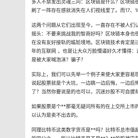
多人不禁发出灵魂三问：区块链是什么？区块链
刷了一阵存在感就消失在人们视线里了。而17、
这两个问题从它们出现至今，一直存在不被人们
摇头：不要来挑战我的智商好吗？区块链本身也
在没有友好接轨的尴尬境地。区块链技术肯定是过
年的互联网 ，也是让大众万脸懵逼好久才懂得：
是被大家喊泡沫？骗子？
实际上，我们可以先举一个例子来使大家更容易理
说起股票就是个大坑，一边跳一边后悔，一边后悔
了？当然你要说是的也可以，沉迷炒股不可自拔却
如果股票是个**那毫无疑问所有的在上交所上市
以认为是卖不出去的。
同理比特币这类
数字货币
是**吗？比特币总市值