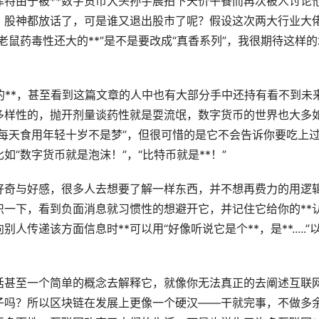
菲特由于被**数字货币大头
孙宇晨
拍下天价午餐而再次被人讨论
，股神都放话了，可是谁又退出股市了呢？假设这次两大行业大
鼠药毒性还大的**”是不是要改成“真香系列”，我很期待这样的
的**，甚至看到这篇文章的人中也有大部分手中还持有看不到未
多样性的，抛开剂量谈药性就是耍流氓，数字货币的世界也大多
每天食用年轻十岁不是梦”，但很可惜的是它不会告诉你要吃上
“数字货币就是泡沫！”，“比特币就是**！”
好奇与好感，很多人去想要了解一样东西，并不想再费力的用逻
一下，看到负面消息就习惯性的想避开它，并记住它给你的**
递该方面信息时**可以用“好像听说它是个**，是**.....”
话甚至一个简单的概念去解释它，就像你无法真正的去阐述互联
子吗？所以区块链在发展上更像一个硬汉——干就完事，不做多