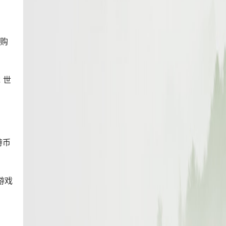
你购
 世
特币
游戏