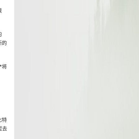
很
的
新的
*将
比特
过去