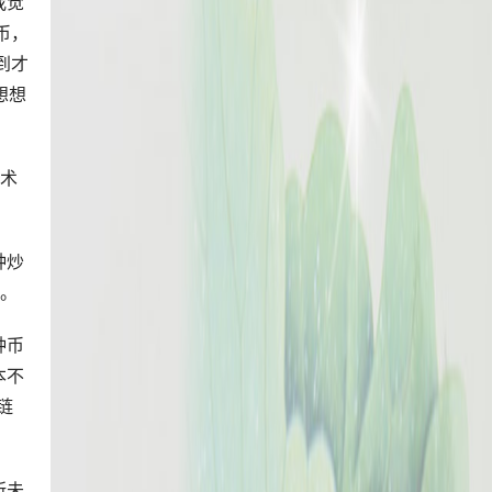
我觉
币，
到才
想想
技术
种炒
题。
种币
本不
链
所未