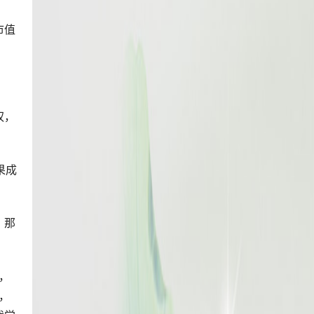
市值
权，
果成
，那
，
，