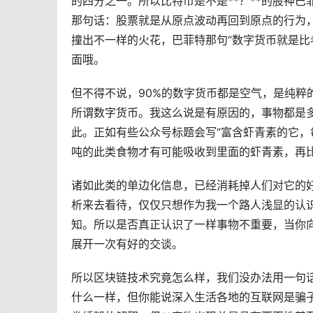
的四分之一。所以比特币是不是**？**的股神巴
那句话：股票就是从原点波动再回到原点的行为
撞出不一样的火花，巴菲特那句“数字货币就是比老
面哦。
但不得不说，90%的数字货币都是空气，是纯粹
所谓数字货币。我这么说是有原因的，事物都是
此。正如有些公众号标题会写“富含虾青素的它，
吨的此类食物才有可能吸收到里面的虾青素，再比如
诸如此类的单边化信息，已经消耗掉人们对它的
析来去看待，仅仅只想作为我一个路人浅显的认识
知。所以是否真正认识了一样事物不重要，当你向别人传
展开一次有好的交谈。
所以区块链技术究竟怎么样，我们没办法用一句
什么一样，但你能说深入生活各地的互联网是骗