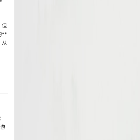
*
，但
**
，从
比
 游