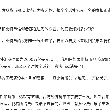
的虚拟货币都以比特币为参照物，整个全球排名前十名的虚拟币
商和比特币信仰者都在思考的东西，到底要涨到多少钱？
相信，比特币的发明者**是个疯子，妄图靠着技术来收回货币发行
外汇交易量为2000万亿美元以上，我相信如果比特币**形态如
1亿美元，那么这个时候全球外汇的法币就消失了！
界各国都还没有**引起警惕，一旦比特币总市值超过一万亿美元
了.印新币，这就有道理，台湾经济玩不下了废了重发，叫新台币
有道理，我看所谓法币是最不靠普的，世界上有多少法币废了重发