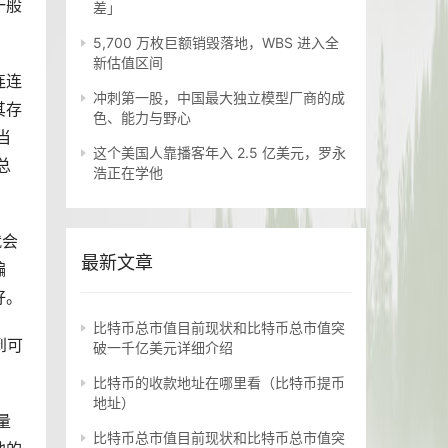
一般
差」
5,700 万枚巨额销毁落地，WBS 进入全
新估值区间
连连
冲刺第一股，中国最大独立模型厂商的成
其存
色、能力与野心
当
这个美国人靠播客年入 2.5 亿美元，罗永
总
浩正在学他
就会
最新文章
骗
好。
比特币总市值目前现状和比特币总市值突
到可
破一千亿美元详细介绍
比特币的收款地址在哪里看（比特币提币
地址）
量
比特币总市值目前现状和比特币总市值突