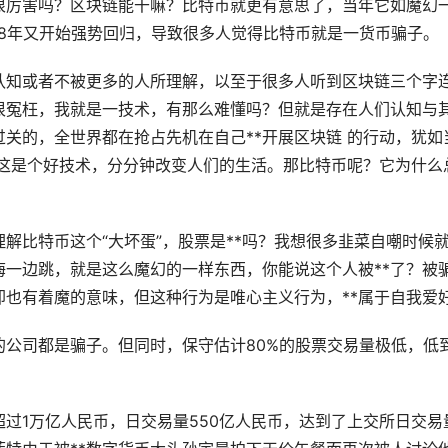
很厉害吗？区块链能干嘛？比特币就更有意思了，当年它如魔幻
18年又开始强势回归，导致很多人觉得比特币就是一货币骗子。
认知或者不被更多的人所理解，以至于很多人听到区块链三个字
很冤枉，我就是一技术，有那么难懂吗？但就是存在人们认知与
关的，全世界都在抢占先机在自己**开展区块链 的行动，犹如
这是个好技术，分分钟改变人们的
生活
。那比特币呢？它为什么
解比特币这个“大坏蛋”，
股票
是**吗？我想很多韭菜自嘲时候
一边跳，就是这么魔幻的一样东西，你能说这个人被**了？被
也有着魔的意味，但这种行为是唯心主义行为，**属于自我爱
的公司都是骗子。但同时，保守估计80%的股票交易量极低，低
超过1万亿人民币，日交易量550亿人民币，达到了上交所日交易