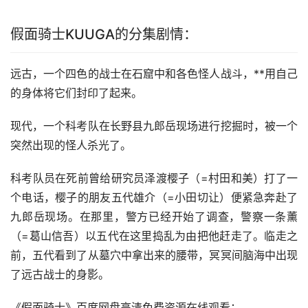
假面骑士KUUGA的分集剧情：
远古，一个四色的战士在石窟中和各色怪人战斗，**用自己
的身体将它们封印了起来。
现代，一个科考队在长野县九郎岳现场进行挖掘时，被一个
突然出现的怪人杀光了。
科考队员在死前曾给研究员泽渡樱子（=村田和美）打了一
个电话，樱子的朋友五代雄介（=小田切让）便紧急奔赴了
九郎岳现场。在那里，警方已经开始了调查，警察一条薰
（=葛山信吾）以五代在这里捣乱为由把他赶走了。临走之
前，五代看到了从墓穴中拿出来的腰带，冥冥间脑海中出现
了远古战士的身影。
《假面骑士》百度网盘高清免费资源在线观看：