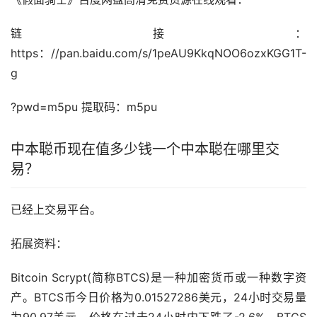
链接：
https：//pan.baidu.com/s/1peAU9KkqNOO6ozxKGG1T-
g
?pwd=m5pu 提取码：m5pu
中本聪币现在值多少钱一个中本聪在哪里交
易？
已经上交易平台。
拓展资料：
Bitcoin Scrypt(简称BTCS)是一种
加密货币
或一种数字资
产。BTCS币今日价格为0.01527286美元，24小时交易量
为90.97美元。价格在过去24小时内下跌了-2.6%。BTCS