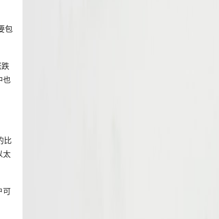
要包
涨跌
中也
的比
以太
。
户可