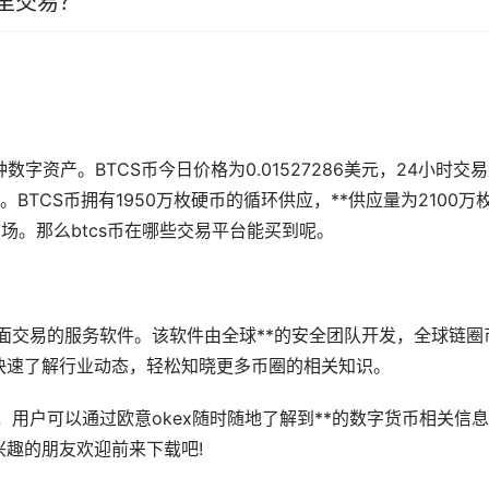
里交易？
数字资产。BTCS币今日价格为0.01527286美元，24小时交
%。BTCS币拥有1950万枚硬币的循环供应，**供应量为2100万
市场
。那么btcs币在哪些交易平台能买到呢。
方面交易的服务软件。该软件由全球**的安全团队开发，全球链圈
快速了解行业动态，轻松知晓更多币圈的相关知识。
，用户可以通过欧意okex随时随地了解到**的
数字货币
相关信息
趣的朋友欢迎前来下载吧!