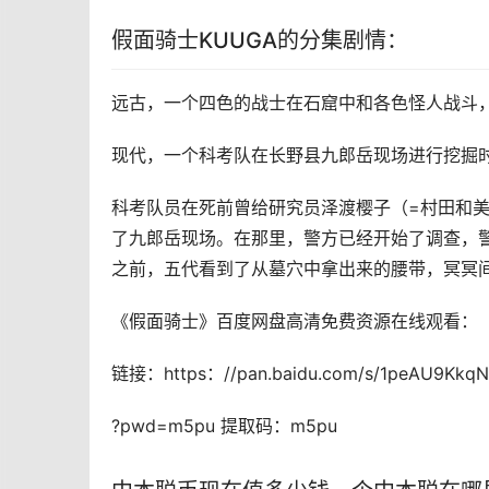
假面骑士KUUGA的分集剧情：
远古，一个四色的战士在石窟中和各色怪人战斗，
现代，一个科考队在长野县九郎岳现场进行挖掘
科考队员在死前曾给研究员泽渡樱子（=村田和
了九郎岳现场。在那里，警方已经开始了调查，
之前，五代看到了从墓穴中拿出来的腰带，冥冥
《假面骑士》百度网盘高清免费资源在线观看：
链接：https：//pan.baidu.com/s/1peAU9Kkq
?pwd=m5pu 提取码：m5pu