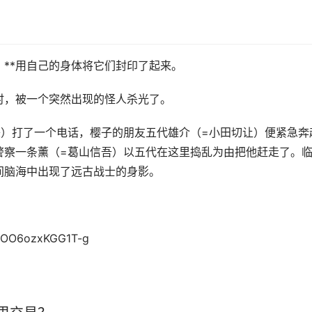
**用自己的身体将它们封印了起来。
时，被一个突然出现的怪人杀光了。
美）打了一个电话，樱子的朋友五代雄介（=小田切让）便紧急奔
警察一条薰（=葛山信吾）以五代在这里捣乱为由把他赶走了。
间脑海中出现了远古战士的身影。
NOO6ozxKGG1T-g