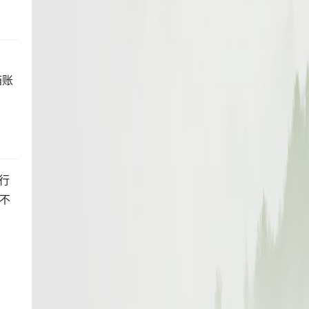
箱账
行
是不