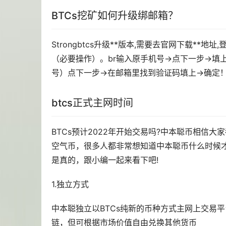
BTCs
挖矿
如何升级绑邮箱？
Strongbtcs升级**版本,需要去官网下载**地
（必要操作）。br输入原手机号→点下一步→填
号）点下一步→在邮箱里找到验证码填上→确定
btcs正式主网时间
BTCs预计2022年开始交易吗?中本聪币相信
空气币，很多人都非常想知道中本聪币什么时候才能
是真的，跟小编一起来看下吧!
1.独立方式
中本聪独立以BTCs纯新的币种方式主网上交易
链，但可根据市场价值自由兑换其他货币