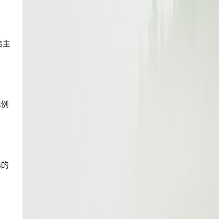
启主
比例
s的