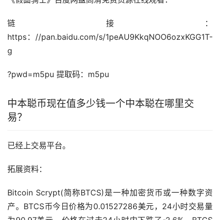
链接：
https：//pan.baidu.com/s/1peAU9KkqNOO6ozxKGG1T-
g
?pwd=m5pu 提取码：m5pu
中本聪币现在值多少钱一个中本聪在哪里交
易？
已经上交易平台。
拓展资料：
Bitcoin Scrypt(简称BTCS)是一种
加密货币
或一种数字资
产。BTCS币今日价格为0.01527286美元，24小时交易量
为90.97美元。价格在过去24小时内下跌了-2.6%。BTCS