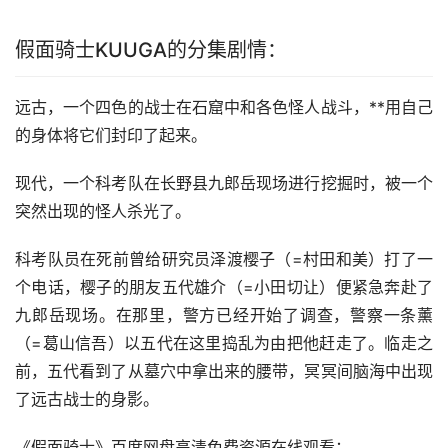
假面骑士KUUGA的分集剧情：
远古，一个四色的战士在石窟中和各色怪人战斗，**用自己
的身体将它们封印了起来。
现代，一个科考队在长野县九郎岳现场进行挖掘时，被一个
突然出现的怪人杀光了。
科考队员在死前曾给研究员泽渡樱子（=村田和美）打了一
个电话，樱子的朋友五代雄介（=小田切让）便紧急奔赴了
九郎岳现场。在那里，警方已经开始了调查，警察一条薰
（=葛山信吾）以五代在这里捣乱为由把他赶走了。临走之
前，五代看到了从墓穴中拿出来的腰带，冥冥间脑海中出现
了远古战士的身影。
《假面骑士》百度网盘高清免费资源在线观看：