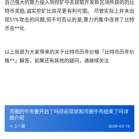
自己强大的算力投入到
挖矿
中去获取开发新区块所获的的比
特币奖励,诚实挖矿比双花更有利可图。 尽管实际上并未出
现51%攻击的问题,但不可否认的是,算力的集中违背了比特
币
去**化
以上就是为大家带来的关于比特币历年价格「比特币历年价
格**」解答，如果还有其他的疑问，请继续关注
币圈的牛市要开启了吗目前现状和币圈牛市结束了吗详
细介绍
上一篇
2026-05-19