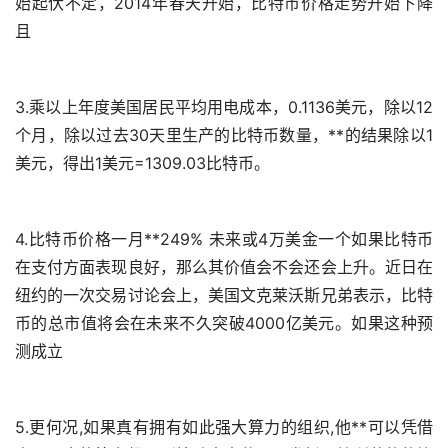
始起伏不定，2014年春天开始，比特币价格走势开始下降
且
3.乘以上年度美国居民平均用电成本，0.1136美元，除以12
个月，除以过去30天里生产的比特币数量，**的结果除以1
美元，得出1美元=1309.03比特币。
4.比特币价格一月**249% 未来或4万美金一个如果比特币
在支付方面表现良好，那么其价值会不会还会上升。近日在
纽约的一次交易讨论会上，美国文克莱沃斯兄弟表示，比特
币的总市值将会在未来不久突破4000亿美元。如果这种预
测成立
5.更何况,如果真有拥有如此强大算力的组织,他**可以凭借