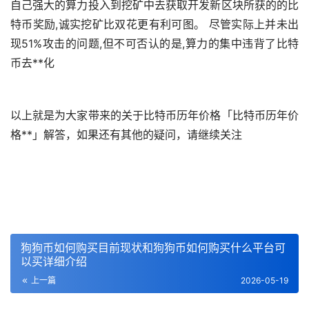
自己强大的算力投入到
挖矿
中去获取开发新区块所获的的比
特币奖励,诚实挖矿比双花更有利可图。 尽管实际上并未出
现51%攻击的问题,但不可否认的是,算力的集中违背了比特
币
去**化
以上就是为大家带来的关于比特币历年价格「比特币历年价
格**」解答，如果还有其他的疑问，请继续关注
狗狗币如何购买目前现状和狗狗币如何购买什么平台可
以买详细介绍
上一篇
2026-05-19