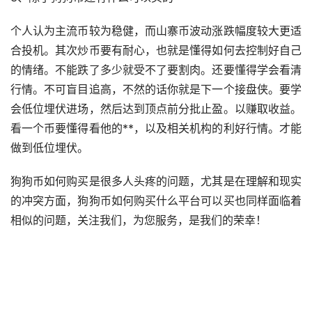
个人认为主流币较为稳健，而
山寨币
波动涨跌幅度较大更适
合投机。其次
炒币
要有耐心，也就是懂得如何去控制好自己
的情绪。不能跌了多少就受不了要割肉。还要懂得学会看清
行情。不可盲目追高，不然的话你就是下一个接盘侠。要学
会低位埋伏进场，然后达到顶点前分批止盈。以赚取收益。
看一个币要懂得看他的**，以及相关机构的利好行情。才能
做到低位埋伏。
狗狗币如何购买是很多人头疼的问题，尤其是在理解和现实
的冲突方面，狗狗币如何购买什么平台可以买也同样面临着
相似的问题，关注我们，为您服务，是我们的荣幸！