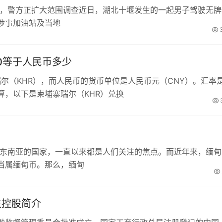
工，警方正扩大范围调查近日，湖北十堰发生的一起男子驾驶无牌
涉事加油站及当地
00等于人民币多少
瑞尔（KHR），而人民币的货币单位是人民币元（CNY）。汇率
算，以下是柬埔寨瑞尔（KHR）兑换
于东南亚的国家，一直以来都是人们关注的焦点。而近年来，缅甸
当属缅甸币。那么，缅甸
生控股简介