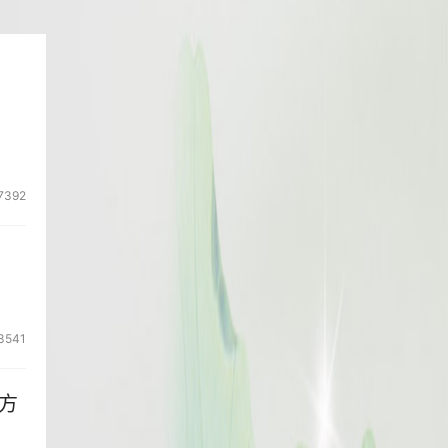
7392
3541
方