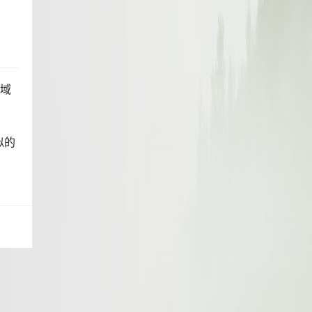
*域
似的