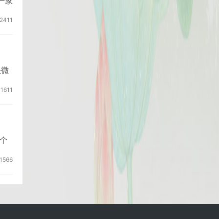
一家
2411
是微
1611
个
1566