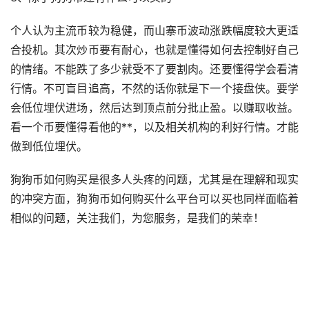
个人认为主流币较为稳健，而
山寨币
波动涨跌幅度较大更适
合投机。其次
炒币
要有耐心，也就是懂得如何去控制好自己
的情绪。不能跌了多少就受不了要割肉。还要懂得学会看清
行情。不可盲目追高，不然的话你就是下一个接盘侠。要学
会低位埋伏进场，然后达到顶点前分批止盈。以赚取收益。
看一个币要懂得看他的**，以及相关机构的利好行情。才能
做到低位埋伏。
狗狗币如何购买是很多人头疼的问题，尤其是在理解和现实
的冲突方面，狗狗币如何购买什么平台可以买也同样面临着
相似的问题，关注我们，为您服务，是我们的荣幸！