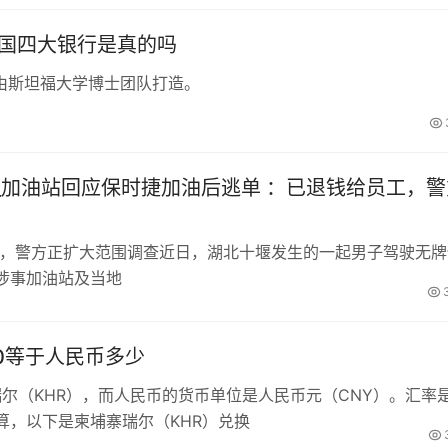
中国四大银行是真的吗
由斯坦福大学博士团队打造。
_加油站回应保时捷加油后逃单 ：已退钱给员工，警
工，警方正扩大范围调查近日，湖北十堰发生的一起男子驾驶无牌
涉事加油站及当地
00等于人民币多少
瑞尔（KHR），而人民币的货币单位是人民币元（CNY）。汇率
算，以下是柬埔寨瑞尔（KHR）兑换