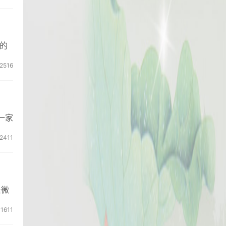
的
2516
一家
2411
是微
1611