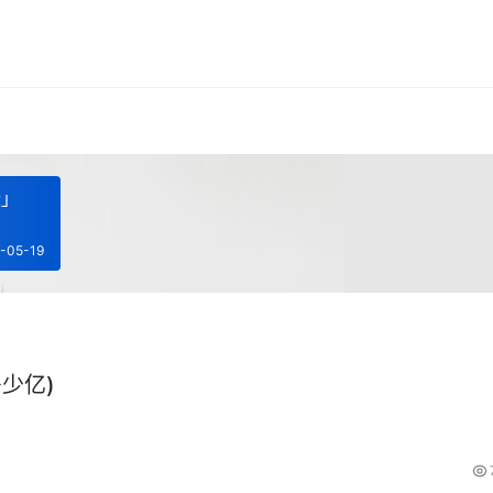
些」
-05-19
少亿)