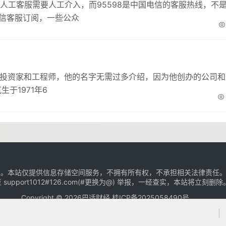
微信人工客服需要人工介入，而95598是中国电信的客服热线，不
微信客服订阅，一些公众
、投资家和工程师，他的名字无需过多介绍，因为他创办的公司和
于1971年6
。本站仅提供信息存储空间服务，不拥有所有权，不承担相关法律责任。
 support1012#126.com(#更换为@) 举报，一经查实，本站将立刻删除
Copyright ©
2026
巴适财经
桂ICP备2025058490号