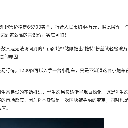
国外起售价格是65700美金，折合人民币约44万元，据此换算一个
能达到这么高的共识价，实属可怕！
多数人是无法访问到的！pi商城**站刚推出”推特”粉丝就轻松破万
卡宴的原因！
交易行情，1200pi可以入手一台小跑车，只是不知道这台小跑车
生态建设的不断推进，**生态易货逐渐呈现白热化。这是Pi生
声的市场反应，因为Pi本身就是一次
区块链
金融的变革，同时也
位置。