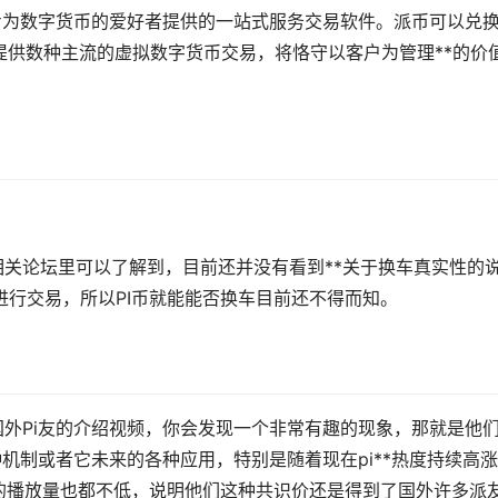
专为
数字货币
的爱好者提供的一站式服务交易软件。派币可以兑
用户提供数种主流的虚拟数字货币交易，将恪守以客户为管理**的价
相关论坛里可以了解到，目前还并没有看到**关于换车真实性的
币进行交易，所以PI币就能能否换车目前还不得而知。
国外Pi友的介绍视频，你会发现一个非常有趣的现象，那就是他
种机制或者它未来的各种应用，特别是随着现在pi**热度持续高
的播放量也都不低，说明他们这种共识价还是得到了国外许多派