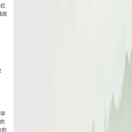
换红
值观
说
们非
涨的
友的