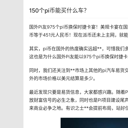
150个pi币能买什么车？
国外Pi友975个pi币换保时捷卡宴！美规卡宴在
币等于451元人民币！现在
派币
还未上主网，就
其实，pi币在国外的热度确实远超**，可惜我们
这也是为什么国外Pi友能以975个pi币换保时捷
同时，我们还关注到**
市场
上其他的pi汽车易货
外的市场价格以美元结算是多少。
最近发现只要是易货信息，大家都感兴趣。随着Pi
放财富信号的必生之象，同时也是Pi项目建设尾
来商业必争之地。有识之士**会提前布局，站好