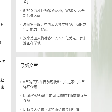
差」
5,700 万枚巨额销毁落地，WBS 进入全
新估值区间
pi
冲刺第一股，中国最大独立模型厂商的成
色、能力与野心
这个美国人靠播客年入 2.5 亿美元，罗永
！
浩正在学他
在国
最新文章
态释
π币购买汽车目前现状和汽车之家汽车币
详细介绍
是未
btt币价格预测目前现状和BTT币前景详细
介绍
比特今天价格（比特币价格今日行情）