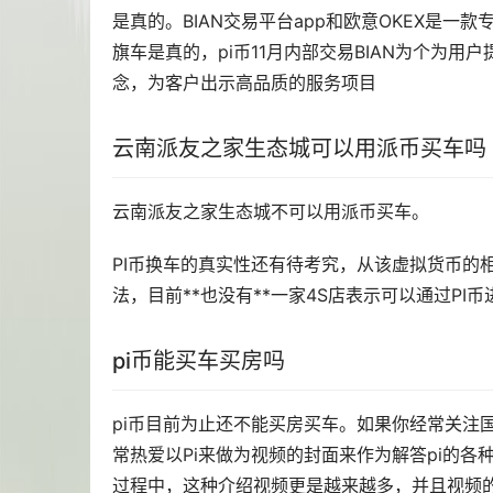
是真的。BIAN交易平台app和欧意OKEX是一款
旗车是真的，pi币11月内部交易BIAN为个为
念，为客户出示高品质的服务项目
云南派友之家生态城可以用派币
买车
吗
云南派友之家生态城不可以用派币买车。
PI币换车的真实性还有待考究，从该
虚拟货币
的
法，目前**也没有**一家4S店表示可以通过PI
pi币能买车买房吗
pi币目前为止还不能买房买车。如果你经常关注
常热爱以Pi来做为视频的封面来作为解答pi的各
过程中，这种介绍视频更是越来越多，并且视频