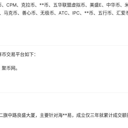
、CPM、克拉币、**币、五华联盟虚拟币、美盛E、中华币、
、马克币、善心币、无极币、ATC、IPC、**币、五行币、汇爱
寨币交易平台如下：
，聚币网。
西二旗中路良盛大厦，主要针对海**易，成立仅三年就累计成交额