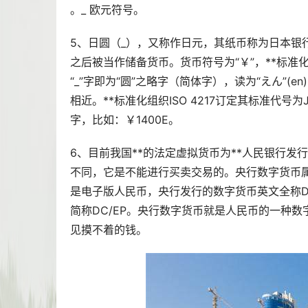
。_ 欧元符号。
5、日圆（_），又称作日元，其纸币称为日本银
之后被当作储备货币。货币符号为“￥”，**标准化组
“_”字即为“圆”之略字（简体字），读为“えん”(en
相近。**标准化组织ISO 4217订定其标准代
字，比如：￥1400E。
6、目前我国**的法定虚拟货币为**人民银行
不同，它是不能进行买卖交易的。央行数字货币
是电子版人民币，央行发行的数字货币英文全称Digital 
简称DC/EP。央行数字货币就是人民币的一种
见摸不着的钱。