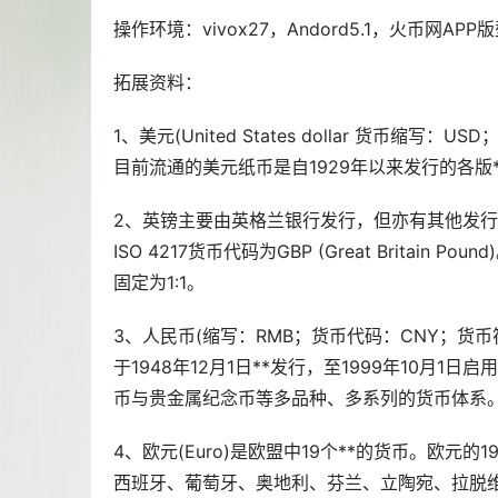
操作环境：vivox27，Andord5.1，火币网APP版型号
拓展资料：
1、美元(United States dollar 货币缩写
目前流通的美元纸币是自1929年以来发行的各版
2、英镑主要由英格兰银行发行，但亦有其他发行
ISO 4217货币代码为GBP (Great Brit
固定为1:1。
3、人民币(缩写：RMB；货币代码：CNY；货
于1948年12月1日**发行，至1999年10
币与贵金属纪念币等多品种、多系列的货币体系
4、欧元(Euro)是欧盟中19个**的货币。欧
西班牙、葡萄牙、奥地利、芬兰、立陶宛、拉脱