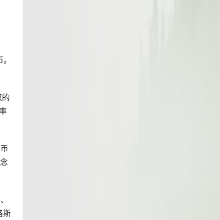
货币。
取的
汇率
货币
纪念
兰、
路斯