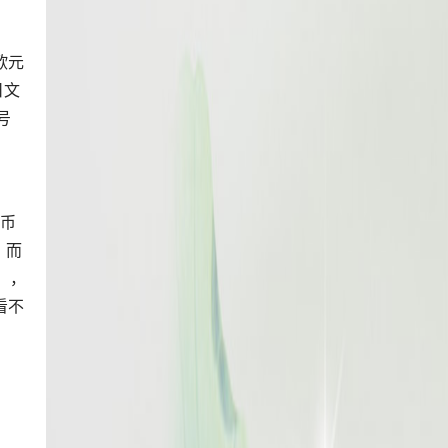
欧元
日文
号
E
货币
，而
付），
看不