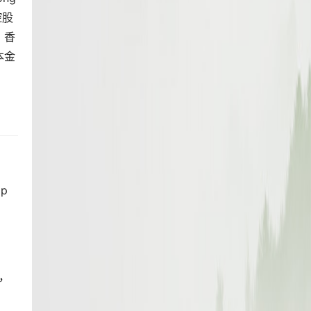
控股
、香
本金
pp
，