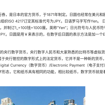
行券，是日本的官方货币，于1871年制定。日圆也经常在美元和
织ISO 4217订定其标准代号为JPY。日语罗马字写作Yen。 
)，并制订1_=100钱=1000厘。英称“Yen”；日元符号与人民币符
号为JPY。日圆是用￥来表示的，在数字后日圆的表示方法是加一个
发行的央行数字货币，央行数字人民币和大家熟悉的比特币等虚拟
属于央行管控的数字形式上的法定货币，它并不是一种新的货币
Currency（数字货币）/Electronic Payment（电子支
数字形态，它和纸币具有相同的功能，相比较纸币，数字货币就是