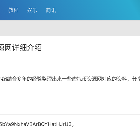
教程
娱乐
简讯
源网详细介绍
小编结合多年的经验整理出来一些虚拟币资源网对应的资料，分
9NxhaVBArBQYHatHJrU3。