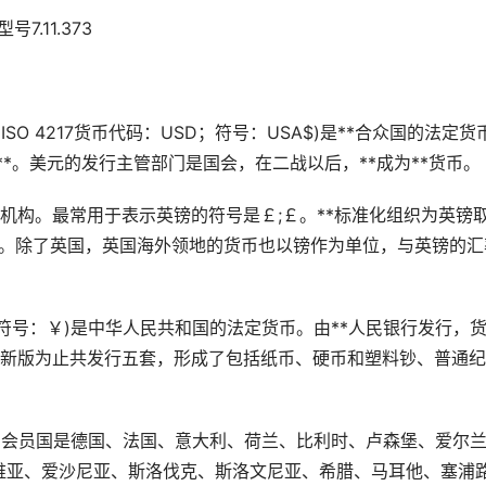
7.11.373
：USD；ISO 4217货币代码：USD；符号：USA$)是**合众国的法定
**。美元的发行主管部门是国会，在二战以后，**成为**货币。
机构。最常用于表示英镑的符号是￡;￡。**标准化组织为英镑
ain Pound)。除了英国，英国海外领地的货币也以镑作为单位，与英镑的
币符号：￥)是中华人民共和国的法定货币。由**人民银行发行，
月1日启用新版为止共发行五套，形成了包括纸币、硬币和塑料钞、普通
。
元的19会员国是德国、法国、意大利、荷兰、比利时、卢森堡、爱尔
维亚、爱沙尼亚、斯洛伐克、斯洛文尼亚、希腊、马耳他、塞浦