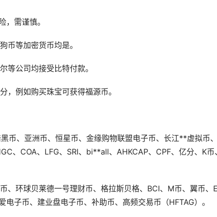
险，需谨慎。
狗币
等
加密货币
均是。
戴尔等公司均接受比特付款。
积分，例如购买珠宝可获得福源币。
币、暗黑币、亚洲币、恒星币、金缘购物联盟电子币、长江**虚拟币
OA、LFG、SRI、bi**all、AHKCAP、CPF、亿分、K币
货币、环球贝莱德一号
理财
币、格拉斯贝格、BCI、M币、翼币、E
汇爱电子币、建业盘电子币、补助币、高频交易币（HFTAG）。