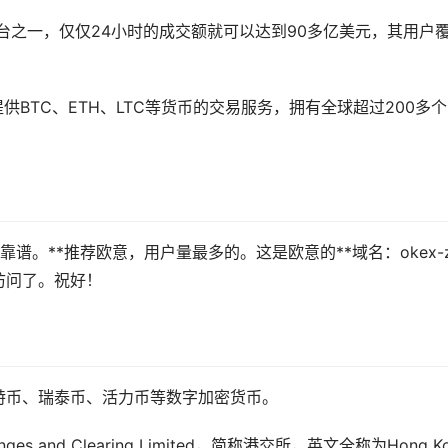
平台之一，仅仅24小时的成交额就可以达到90多亿美元，其用户
供BTC、ETH、LTC等货币的交易服务，拥有全球超过200多个
。
不靠谱。**推荐欧意，用户量最多的。这是欧意的**域名：okex-
访问了。祝好！
特币、瑞泰币、活力币等数字加密货币。
s and Clearing Limited，简称港交所，英文全称为Hong K