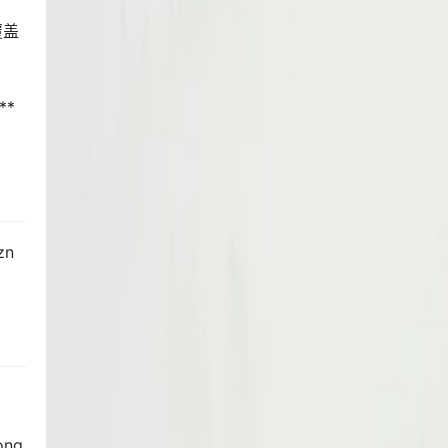
覆盖
**
zn
ong