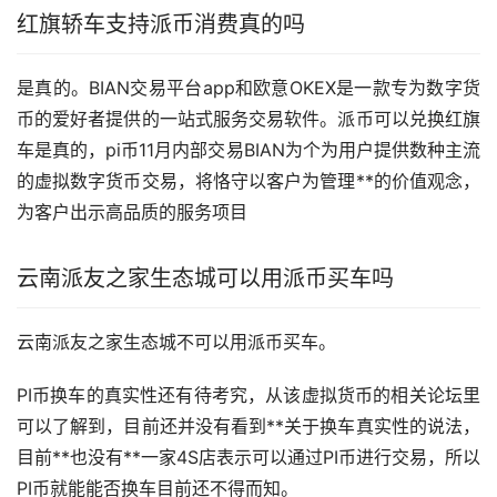
红旗轿车支持派币消费真的吗
是真的。BIAN交易平台app和欧意OKEX是一款专为
数字货
币
的爱好者提供的一站式服务交易软件。派币可以兑换红旗
车是真的，pi币11月内部交易BIAN为个为用户提供数种主流
的虚拟数字货币交易，将恪守以客户为管理**的价值观念，
为客户出示高品质的服务项目
云南派友之家生态城可以用派币
买车
吗
云南派友之家生态城不可以用派币买车。
PI币换车的真实性还有待考究，从该
虚拟货币
的相关论坛里
可以了解到，目前还并没有看到**关于换车真实性的说法，
目前**也没有**一家4S店表示可以通过PI币进行交易，所以
PI币就能能否换车目前还不得而知。