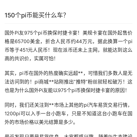
150个pi币能买什么车？
国外Pi友975个pi币换保时捷卡宴！美规卡宴在国外起售价
格是65700美金，折合人民币约44万元，据此换算一个pi
币等于451元人民币！现在
派币
还未上主网，就能达到这么
高的共识价，实属可怕！
其实，pi币在国外的热度确实远超**，可惜我们多数人是无
法访问到的！pi商城**站刚推出”推特”粉丝就轻松破万！这
也是为什么国外Pi友能以975个pi币换保时捷卡宴的原因！
同时，我们还关注到**
市场
上其他的pi汽车易货交易行情，
1200pi可以入手一台小跑车，只是不知道这台小跑车在国
外的市场价格以美元结算是多少。
最近发现只要是易货信息，大家都感兴趣。随着Pi生态建设