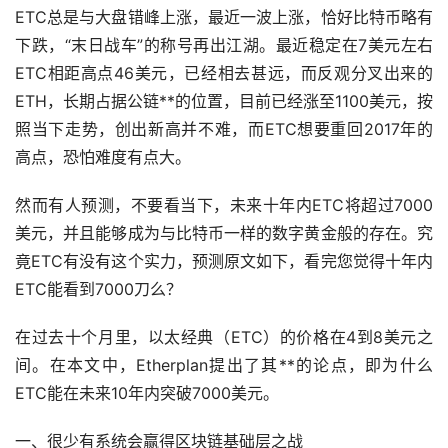
ETC总是与大盘错峰上涨，最近一波上涨，恰好比特币略有
下跌，“末日战车”的称号再出江湖。最近稳定在7美元左右
ETC相距高点46美元，已经相去甚远，而反观分叉出来的
ETH，长期占据公链**的位置，目前已经涨至1100美元，按
照当下
走势
，创出新高并不难，而ETC想要重回2017年的
高点，恐怕难度有点大。
然而有人预测，不要看当下，未来十年内ETC将超过7000
美元，并且能够成为与比特币一样的数字
黄金
般的存在。究
竟ETC有没有这个实力，预测原文如下，看完您觉得十年内
ETC能看到7000刀么？
在过去十个月里，以太经典（ETC）的价格在4到8美元之
间。在本文中，Etherplan提出了其**的论点，即为什么
ETC能在未来10年内突破7000美元。
一、很少有系统会赢得区块链基础层之战