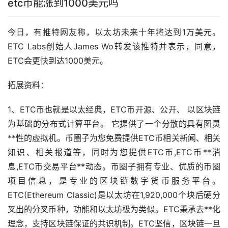
etc币能涨到1000美元吗
今日，有推特网友称，以太坊未来十年将达到1万美元。
ETC Labs创始人James Wo转发该推特并表示，同意，
ETC会更快到达1000美元。
拓展资料：
1、ETC币也就是以太经典，ETC币开源、公开、 以
区块链
为基础的分布式计算平台。 它提供了一个分散的具有图灵
**性的虚拟机。币圈子为您免费提供ETC币相关
新闻
、相关
知识、相关报道等，同时为您提供ETC币,ETC币**消
息,ETC币交易平台**动态。币圈子拥有专业、优质的币圈
项目信息，是专业的区块链
数字货币
服务平台。
ETC(Ethereum Classic)是以太坊在1,920,000个块后硬分
叉出的分叉币种，功能和以太坊极为类似。ETC秉承去**化
理念，支持区块链保证的共识机制。ETC坚信，区块链一旦